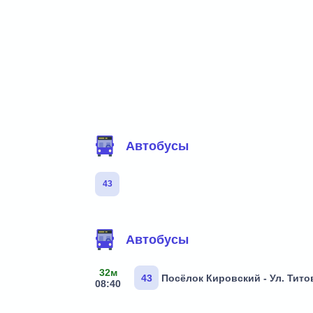
Фильтр маршрутов
Автобусы
43
Маршруты через остановку
Автобусы
32м
43
Посёлок Кировский - Ул. Титов
08:40