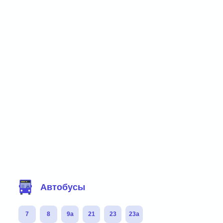
Фильтр маршрутов
Автобусы
7
8
9а
21
23
23а