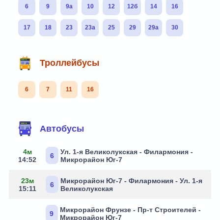
6
9
9а
10
12
12б
14
16
17
18
23
23а
25
29
29а
30
Троллейбусы
6
7
11
16
Маршруты через остановку
Автобусы
4м
Ул. 1-я Великолукская - Филармония -
6
14:52
Микрорайон Юг-7
23м
Микрорайон Юг-7 - Филармония - Ул. 1-я
6
15:11
Великолукская
Микрорайон Фрунзе - Пр-т Строителей -
9
Микрорайон Юг-7