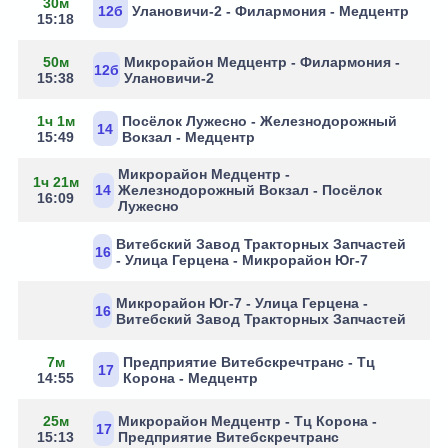
30м
12б
Улановичи-2 - Филармония - Медцентр
15:18
50м
Микрорайон Медцентр - Филармония -
12б
15:38
Улановичи-2
1ч 1м
Посёлок Лужесно - Железнодорожный
14
15:49
Вокзал - Медцентр
Микрорайон Медцентр -
1ч 21м
14
Железнодорожный Вокзал - Посёлок
16:09
Лужесно
Витебский Завод Тракторных Запчастей
16
- Улица Герцена - Микрорайон Юг-7
Микрорайон Юг-7 - Улица Герцена -
16
Витебский Завод Тракторных Запчастей
7м
Предприятие Витебскречтранс - Тц
17
14:55
Корона - Медцентр
25м
Микрорайон Медцентр - Тц Корона -
17
15:13
Предприятие Витебскречтранс