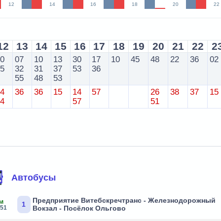
12
14
16
18
20
22
12
13
14
15
16
17
18
19
20
21
22
2
20
07
10
13
30
17
10
45
48
22
36
02
45
32
31
37
53
36
55
48
53
34
36
36
15
14
57
26
38
37
15
54
57
51
Автобусы
Предприятие Витебскречтранс - Железнодорожный
м
1
:51
Вокзал - Посёлок Ольгово