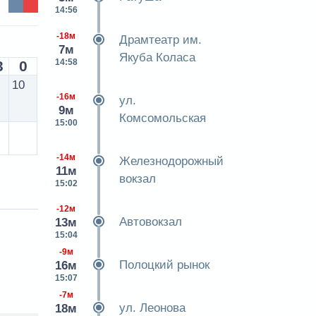
14:56
-18м
Драмтеатр им.
7м
Якуба Коласа
14:58
3
0
10
-16м
ул.
9м
Комсомольская
15:00
-14м
Железнодорожный
11м
вокзал
15:02
-12м
Автовокзал
13м
15:04
-9м
Полоцкий рынок
16м
15:07
-7м
ул. Леонова
18м