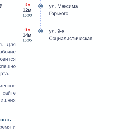
-5м
ий
ул. Максима
12м
Горького
15:03
-3м
ул. 9-я
14м
Социалистическая
15:05
я. Для
абочие
овится
пешно
рта.
менное
 сайте
лишних
ность
–
время и