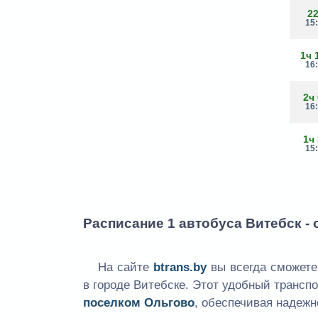
2
15
1ч 
16
2ч
16
1ч
15
Расписание 1 автобуса Витебск -
На сайте
btrans.by
вы всегда сможете
в городе Витебске. Этот удобный транс
поселком Ольгово
, обеспечивая надеж