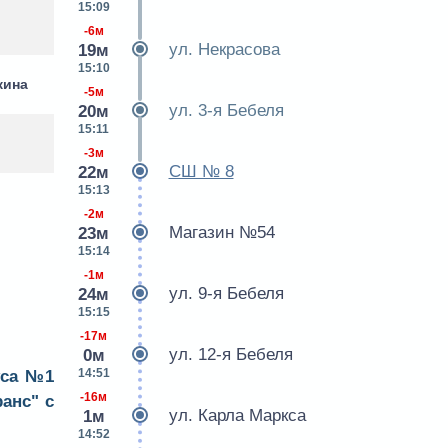
15:09
-6м
ул. Некрасова
19м
15:10
кина
-5м
ул. 3-я Бебеля
20м
15:11
-3м
СШ № 8
22м
15:13
-2м
Магазин №54
23м
15:14
-1м
ул. 9-я Бебеля
24м
15:15
-17м
ул. 12-я Бебеля
0м
14:51
уса №1
-16м
анс" с
ул. Карла Маркса
1м
14:52