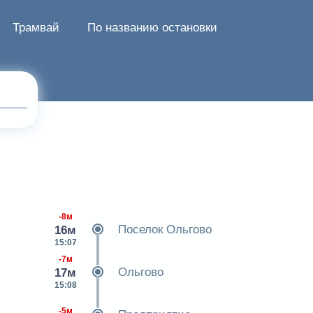
Трамвай
По названию остановки
-8м
Поселок Ольгово
16м
15:07
-7м
Ольгово
17м
15:08
-5м