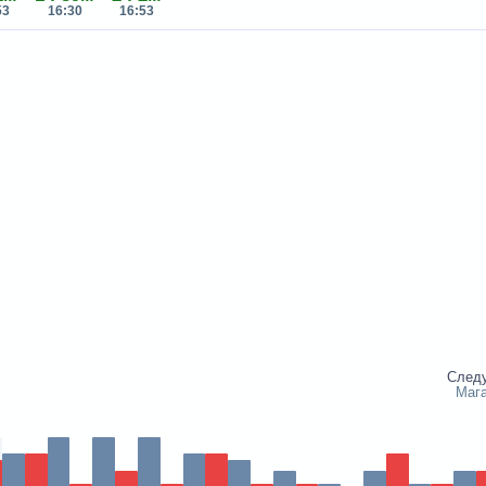
53
16:30
16:53
След
Маг