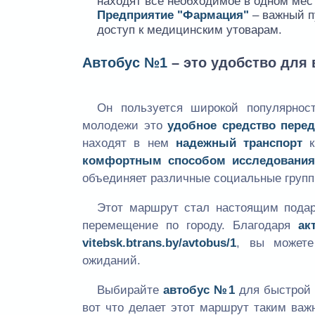
находят все необходимое в одном мес
Предприятие "Фармация"
– важный п
доступ к медицинским утоварам.
Автобус №1
– это удобство для 
Он пользуется широкой популярнос
молодежи это
удобное средство пере
находят в нем
надежный транспорт
к
комфортным способом исследования
объединяет различные социальные групп
Этот маршрут стал настоящим подар
перемещение по городу. Благодаря
ак
vitebsk.btrans.by/avtobus/1
, вы можете
ожиданий.
Выбирайте
автобус №1
для быстрой 
вот что делает этот маршрут таким важ