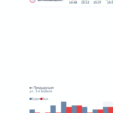
14:48
15:13
15:37
15:
Предыдущая
ул. 3-я Бебеля
Будни
Вых.