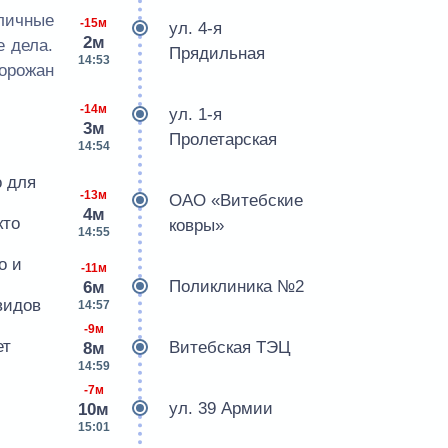
зличные
-15м
ул. 4-я
2м
е дела.
Прядильная
14:53
горожан
-14м
ул. 1-я
3м
Пролетарская
14:54
о для
-13м
ОАО «Витебские
4м
кто
ковры»
14:55
о и
-11м
Поликлиника №2
6м
видов
14:57
-9м
ет
Витебская ТЭЦ
8м
14:59
-7м
ул. 39 Армии
10м
15:01