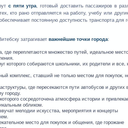
рут
с пяти утра
, готовый доставить пассажиров в ра
тех, кто рано отправляется на работу, учебу или други
 обеспечивает постоянную доступность транспорта для 
Витебску затрагивает
важнейшие точки города
:
а, где переплетаются множество путей, идеальное мест
ления.
уг которого собираются школьники, их родители и все, 
ый комплекс, ставший не только местом для покупок, н
аструктуры, где пересекаются пути автобусов и других 
у городу.
 которого сосредоточена атмосфера истории и привлека
никальным обликом.
 звучат мелодии искусства, мероприятия и концерты
ием.
кательное место для покупок и общения, где горожане