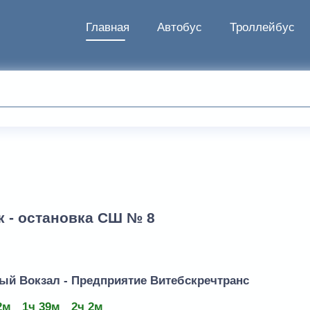
Главная
Автобус
Троллейбус
к - остановка СШ № 8
ый Вокзал - Предприятие Витебскречтранс
2м
1ч 39м
2ч 2м