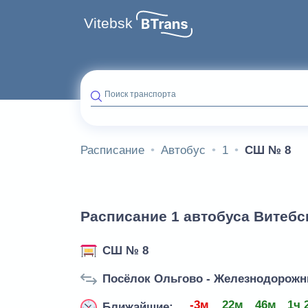
Vitebsk
Поиск транспорта
Расписание
Автобус
1
СШ № 8
Расписание 1 автобуса Витебс
СШ № 8
Посёлок Ольгово - Железнодорожн
-3м
22м
46м
1ч 
Ближайшие: