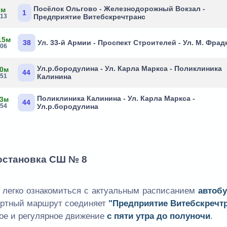
Посёлок Ольгово - Железнодорожный Вокзал -
2м
1
:13
Предприятие Витебскречтранс
15м
38
Ул. 33-й Армии - Проспект Строителей - Ул. М. Фрад
:06
Ул.р.бородулина - Ул. Карла Маркса - Поликлиника
 0м
44
:51
Калинина
Поликлиника Калинина - Ул. Карла Маркса -
 3м
44
:54
Ул.р.бородулина
 остановка СШ № 8
 легко ознакомиться с актуальным расписанием
автоб
портный маршрут соединяет
"Предприятие Витебскречтр
ное и регулярное движение
с пяти утра до полуночи
.