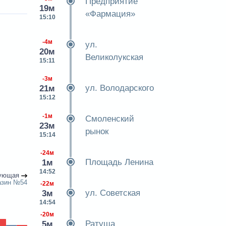
Предприятие
19м
«Фармация»
15:10
-4м
ул.
20м
Великолукская
15:11
-3м
ул. Володарского
21м
15:12
-1м
Смоленский
23м
рынок
15:14
-24м
Площадь Ленина
1м
14:52
ующая
азин №54
-22м
ул. Советская
3м
14:54
-20м
Ратуша
5м