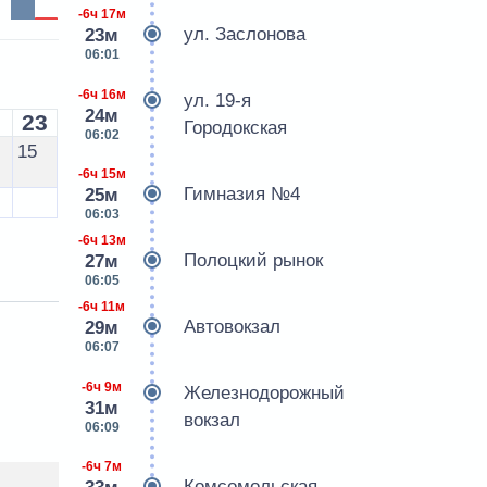
-6ч 17м
ул. Заслонова
23м
06:01
-6ч 16м
ул. 19-я
24м
23
Городокская
06:02
15
-6ч 15м
Гимназия №4
25м
06:03
-6ч 13м
Полоцкий рынок
27м
06:05
-6ч 11м
Автовокзал
29м
06:07
-6ч 9м
Железнодорожный
31м
вокзал
06:09
-6ч 7м
Комсомольская