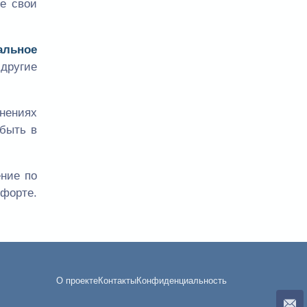
е свои
альное
другие
нениях
 быть в
ние по
форте.
О проекте
Контакты
Конфиденциальность