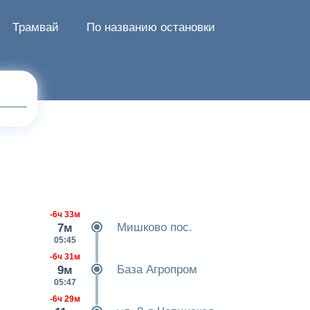
Трамвай
По названию остановки
-6ч 33м
Мишково пос.
7м
05:45
-6ч 31м
База Агропром
9м
05:47
-6ч 29м