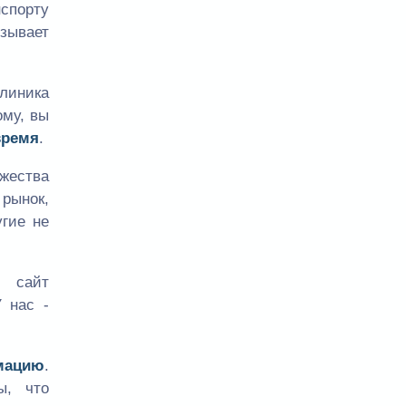
спорту
язывает
линика
ому, вы
время
.
жества
рынок,
гие не
ш сайт
У нас -
мацию
.
ы, что