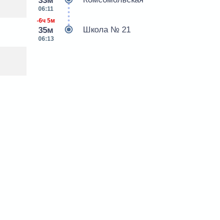
33м
06:11
-6ч 5м
Школа № 21
35м
06:13