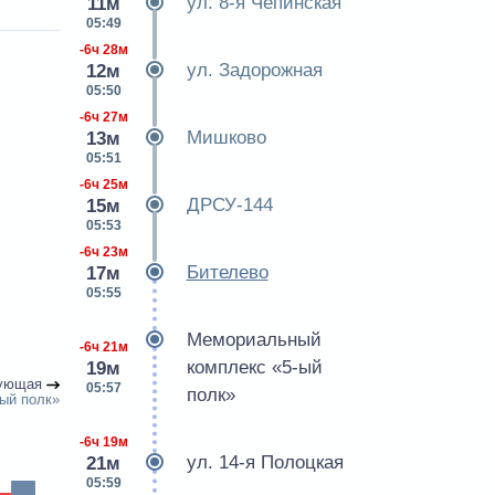
ул. 8-я Чепинская
11м
05:49
-6ч 28м
ул. Задорожная
12м
05:50
-6ч 27м
Мишково
13м
05:51
-6ч 25м
ДРСУ-144
15м
05:53
-6ч 23м
Бителево
17м
05:55
Мемориальный
-6ч 21м
комплекс «5-ый
19м
ующая
05:57
полк»
ый полк»
-6ч 19м
ул. 14-я Полоцкая
21м
05:59