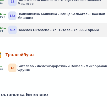
 4м
13
:42
Мишково
Поликлиника Калинина - Улица Сельская - Посёлок
 45м
13а
0:23
Мишково
 43м
43а
Поселок Бителево - Ул. Титова - Ул. 33-й Армии
:21
Троллейбусы
Бителёво - Железнодорожный Вокзал - Микрорайон
м
13
:42
Фрунзе
- остановка Бителево