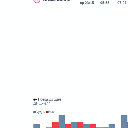
ср 23:15
05:55
07:07
Предыдущая
ДРСУ-144
Будни
Вых.