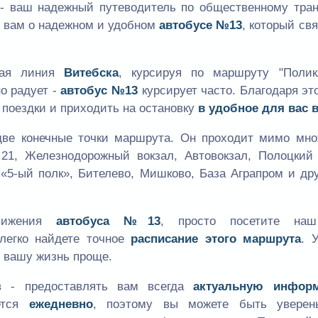
- ваш надежный путеводитель по общественному тран
м вам о надежном и удобном
автобусе №13
, который св
нная линия
Витебска
, курсируя по маршруту "Полик
но радует -
автобус №13
курсирует часто. Благодаря эт
 поездки и приходить на остановку
в удобное для вас 
две конечные точки маршрута. Он проходит мимо мно
1, Железнодорожный вокзал, Автовокзал, Полоцкий 
5-ый полк», Бителево, Мишково, База Аграпром и дру
вижения
автобуса №13
, просто посетите на
легко найдете точное
расписание этого маршрута
. 
т вашу жизнь проще.
в - предоставлять вам всегда
актуальную инфор
ется
ежедневно
, поэтому вы можете быть уверен