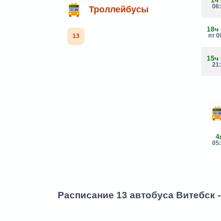
1ч
06
Троллейбусы
18ч
пт 0
13
15ч
21
4
05
Расписание 13 автобуса Витебск 