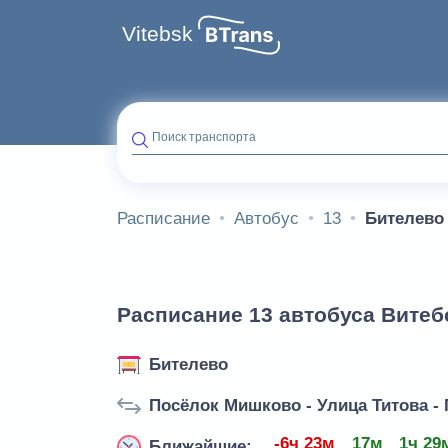
Vitebsk
Поиск транспорта
Расписание
Автобус
13
Бителево
Расписание 13 автобуса Витеб
Бителево
Посёлок Мишково - Улица Титова -
-6ч 23м
17м
1ч 29
Ближайшие: