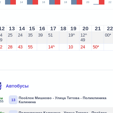
2
14
16
18
20
22
12
13
14
15
16
17
18
19
20
21
22
24
25
24
35
39
51
19^
12^
00*
49
49
12
28
43
55
14^
10
24
50*
Автобусы
Посёлок Мишково - Улица Титова - Поликлиника
7м
13
:55
Калинина
Поликлиника Калинина - Улица Титова - Посёлок