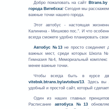
Добро пожаловать на сайт
Btrans.by
города Витебска
! Сегодня мы расскаже
важные точки нашего города.
Этот автобус - настоящая жизне
Калинина - Мишково пос.". И что особен
всегда сможете удобно планировать свои
Автобус №13
не просто соединяет 
важных мест, среди которых Школа №2
Гимназия №4, Мемориальный комплекс «
менее важные точки.
Чтобы всегда быть в курсе д
vitebsk.btrans.by/avtobus/13
. Здесь вы 
удобный и простой сайт, который сделае
Один из наших главных принципо
Расписание
автобуса №13
обновля