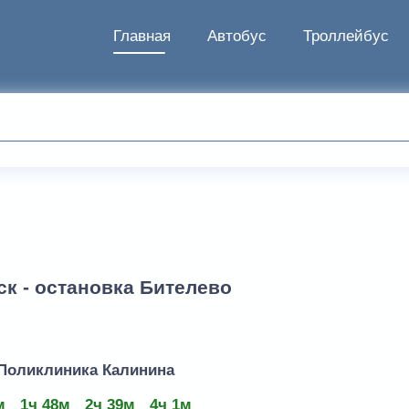
Главная
Автобус
Троллейбус
ск - остановка Бителево
 Поликлиника Калинина
м
1ч 48м
2ч 39м
4ч 1м