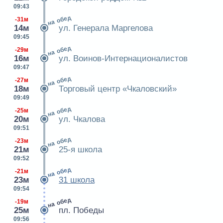
09:43
на обед
-31м
14м
ул. Генерала Маргелова
09:45
на обед
-29м
16м
ул. Воинов-Интернационалистов
09:47
на обед
-27м
18м
Торговый центр «Чкаловский»
09:49
на обед
-25м
20м
ул. Чкалова
09:51
на обед
-23м
21м
25-я школа
09:52
на обед
-21м
23м
31 школа
09:54
на обед
-19м
25м
пл. Победы
09:56