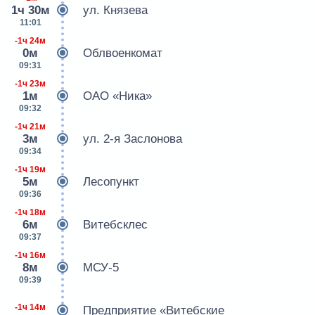
1ч 30м
ул. Князева
11:01
-1ч 24м
0м
Облвоенкомат
09:31
-1ч 23м
1м
ОАО «Ника»
09:32
-1ч 21м
3м
ул. 2-я Заслонова
09:34
-1ч 19м
5м
Лесопункт
09:36
-1ч 18м
6м
Витебсклес
09:37
-1ч 16м
8м
МСУ-5
09:39
-1ч 14м
Предприятие «Витебские