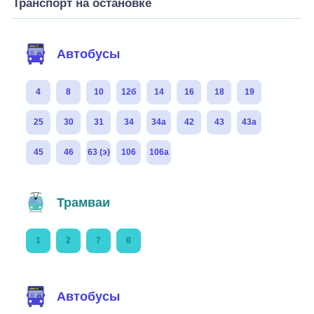
Транспорт на остановке
Автобусы
4
8
10
12б
14
16
18
19
25
30
31
34
34а
42
43
43а
45
46
63 (э)
106
106а
Трамваи
1
2
7
8
Автобусы