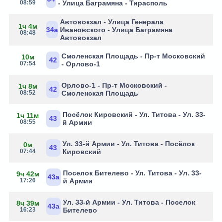
08:59
- Улица Баграмяна - Тирасполь
Автовокзал - Улица Генерала
1ч 4м
34а
Ивановского - Улица Баграмяна
08:48
Автовокзал
Смоленская Площадь - Пр-т Московский
10м
42
07:54
- Орлово-1
Орлово-1 - Пр-т Московский -
1ч 8м
42
08:52
Смоленская Площадь
Посёлок Кировский - Ул. Титова - Ул. 33-
1ч 11м
43
08:55
й Армии
Ул. 33-й Армии - Ул. Титова - Посёлок
0м
43
07:44
Кировский
Поселок Бителево - Ул. Титова - Ул. 33-
9ч 42м
43а
17:26
й Армии
Ул. 33-й Армии - Ул. Титова - Поселок
8ч 39м
43а
16:23
Бителево