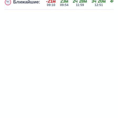
-21м
23м
2ч 28м
3ч 20м
4ч 
Ближайшие:
09:10
09:54
11:59
12:51
14