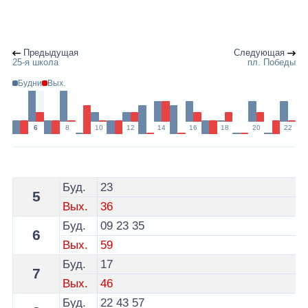
Предыдущая
Следующая
25-я школа
пл. Победы
Будни
Вых.
6
8
10
12
14
16
18
20
22
Расписание 14 автобуса Витебск - остановка 31 школ
Буд.
23
5
Вых.
36
Буд.
09
23
35
6
Вых.
59
Буд.
17
7
Вых.
46
Буд.
22
43
57