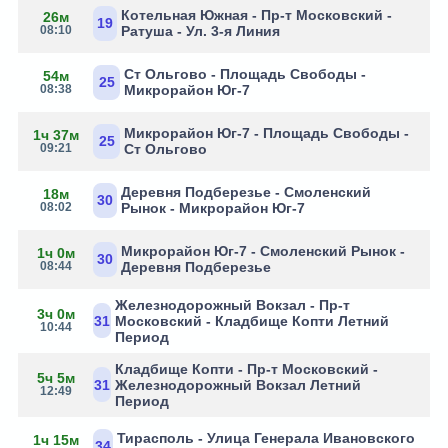
Котельная Южная - Пр-т Московский -
26м
19
08:10
Ратуша - Ул. 3-я Линия
Ст Ольгово - Площадь Свободы -
54м
25
08:38
Микрорайон Юг-7
Микрорайон Юг-7 - Площадь Свободы -
1ч 37м
25
09:21
Ст Ольгово
Деревня Подберезье - Смоленский
18м
30
08:02
Рынок - Микрорайон Юг-7
Микрорайон Юг-7 - Смоленский Рынок -
1ч 0м
30
08:44
Деревня Подберезье
Железнодорожный Вокзал - Пр-т
3ч 0м
31
Московский - Кладбище Копти Летний
10:44
Период
Кладбище Копти - Пр-т Московский -
5ч 5м
31
Железнодорожный Вокзал Летний
12:49
Период
Тирасполь - Улица Генерала Ивановского
1ч 15м
34