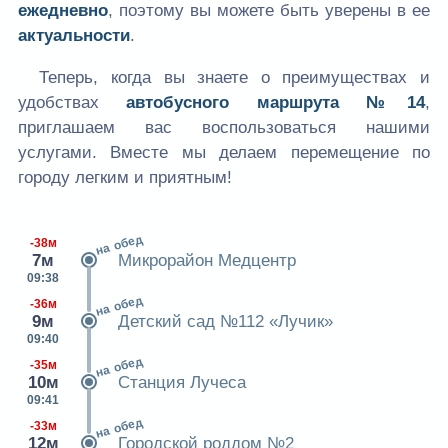
ежедневно
, поэтому вы можете быть уверены в ее
актуальности
.
Теперь, когда вы знаете о преимуществах и
удобствах
автобусного маршрута №14
,
приглашаем вас воспользоваться нашими
услугами. Вместе мы делаем перемещение по
городу легким и приятным!
на обед
-38м
7м
Микрорайон Медцентр
09:38
на обед
-36м
9м
Детский сад №112 «Лучик»
09:40
на обед
-35м
10м
Станция Лучеса
09:41
на обед
-33м
12м
Городской роддом №2