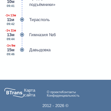
10м
подъёмники»
09:41
-1ч 13м
11м
Тирасполь
09:42
-1ч 11м
13м
Гимназия №6
09:44
-1ч 9м
15м
Давыдовка
09:46
Карта
О проекте
Контакты
сайта
Конфиденциальность
2012
- 2026 ©