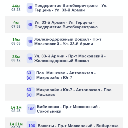
Предприятие Витебскречтранс - Ул.
44м
45
08:28
Герцена - Ул. 33-й Армии
Ул. 33-й Армии - Ул. Герцена -
9м
45
07:53
Предприятие Витебскречтранс
Железнодорожный Вокзал - Пр-т
19м
46
08:03
Московский - Ул. 33-й Армии
Ул. 33-й Армии - Пр-т Московский -
28м
46
08:12
Железнодорожный Вокзал
63
Пос. Мишково - Автовокзал -
(э)
Микрорайон Юг-7
63
Микрорайон Юг-7 - Автовокзал - Пос.
(э)
Мишково
Бибиревка - Пр-т Московский -
1ч 1м
106
08:45
Сокольники
1ч 21м
106
Васюты - Пр-т Московский - Бибиревка
09:05