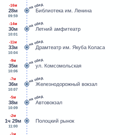
на обед
-16м
28м
Библиотека им. Ленина
09:59
на обед
-14м
30м
Летний амфитеатр
10:01
на обед
-11м
33м
Драмтеатр им. Якуба Коласа
10:04
на обед
-9м
35м
ул. Комсомольская
10:06
на обед
-7м
36м
Железнодорожный вокзал
10:07
на обед
-5м
38м
Автовокзал
10:09
-2м
1ч 29м
Полоцкий рынок
11:00
-1м