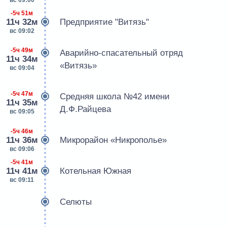
-5ч 51м
11ч 32м
Предприятие "Витязь"
вс 09:02
-5ч 49м
Аварийно-спасательный отряд
11ч 34м
«Витязь»
вс 09:04
-5ч 47м
Средняя школа №42 имени
11ч 35м
Д.Ф.Райцева
вс 09:05
-5ч 46м
11ч 36м
Микрорайон «Никрополье»
вс 09:06
-5ч 41м
11ч 41м
Котельная Южная
вс 09:11
Селюты