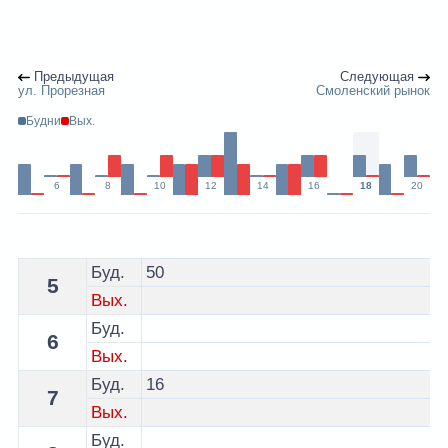
Предыдущая
Следующая
ул. Прорезная
Смоленский рынок
Будни
Вых.
6
8
10
12
14
16
18
20
Расписание 19 автобуса Витебск - остановка ул. 1-я 
Буд.
50
5
Вых.
Буд.
6
Вых.
Буд.
16
7
Вых.
Буд.