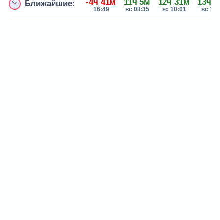
-4ч 41м
11ч 5м
12ч 31м
13ч 5
Ближайшие:
16:49
вс 08:35
вс 10:01
вс 11: