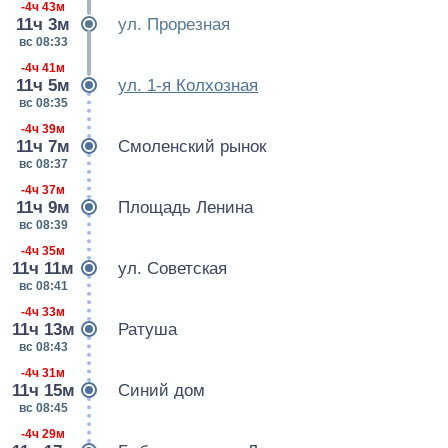
-4ч 43м
11ч 3м
ул. Прорезная
вс 08:33
-4ч 41м
11ч 5м
ул. 1-я Колхозная
вс 08:35
-4ч 39м
11ч 7м
Смоленский рынок
вс 08:37
-4ч 37м
11ч 9м
Площадь Ленина
вс 08:39
-4ч 35м
11ч 11м
ул. Советская
вс 08:41
-4ч 33м
11ч 13м
Ратуша
вс 08:43
-4ч 31м
11ч 15м
Синий дом
вс 08:45
-4ч 29м