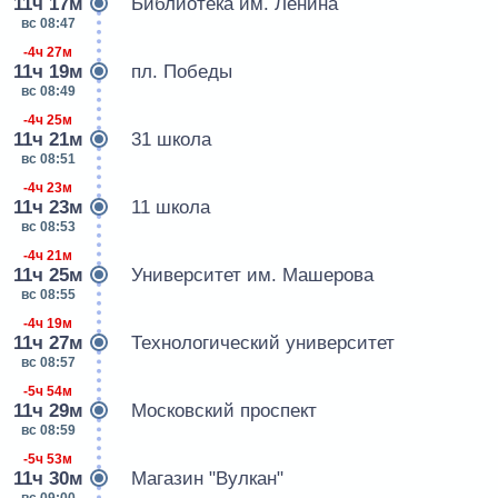
11ч 17м
Библиотека им. Ленина
вс 08:47
-4ч 27м
11ч 19м
пл. Победы
вс 08:49
-4ч 25м
11ч 21м
31 школа
вс 08:51
-4ч 23м
11ч 23м
11 школа
вс 08:53
-4ч 21м
11ч 25м
Университет им. Машерова
вс 08:55
-4ч 19м
11ч 27м
Технологический университет
вс 08:57
-5ч 54м
11ч 29м
Московский проспект
вс 08:59
-5ч 53м
11ч 30м
Магазин "Вулкан"
вс 09:00