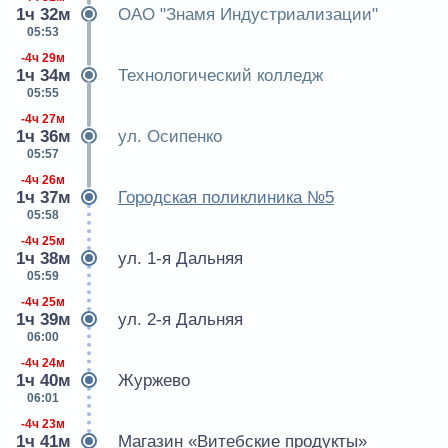
1ч 32м
ОАО "Знамя Индустриализации"
05:53
-4ч 29м
1ч 34м
Технологический колледж
05:55
-4ч 27м
1ч 36м
ул. Осипенко
05:57
-4ч 26м
1ч 37м
Городская поликлиника №5
05:58
-4ч 25м
1ч 38м
ул. 1-я Дальняя
05:59
-4ч 25м
1ч 39м
ул. 2-я Дальняя
06:00
-4ч 24м
1ч 40м
Журжево
06:01
-4ч 23м
1ч 41м
Магазин «Витебские продукты»