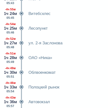
05:43
-4ч 55м
1ч 24м
Витебсклес
05:45
-4ч 54м
1ч 25м
Лесопункт
05:46
-4ч 52м
1ч 27м
ул. 2-я Заслонова
05:48
-4ч 51м
1ч 28м
ОАО «Ника»
05:49
-4ч 49м
1ч 30м
Облвоенкомат
05:51
-4ч 46м
1ч 33м
Полоцкий рынок
05:54
-4ч 43м
1ч 36м
Автовокзал
05:57