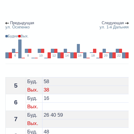
Предыдущая
Следующая
ул. Осипенко
ул. 1-я Дальняя
Будни
Вых.
6
8
10
12
14
16
18
20
22
Расписание 26 автобуса Витебск - остановка Городск
Буд.
58
5
Вых.
38
Буд.
16
6
Вых.
Буд.
26
40
59
7
Вых.
Буд.
48