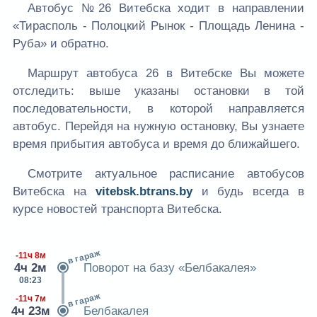
Автобус №26 Витебска ходит в направлении
«Тирасполь - Полоцкий Рынок - Площадь Ленина -
Руба» и обратно.
Маршрут автобуса 26 в Витебске Вы можете
отследить: выше указаны остановки в той
последовательности, в которой направляется
автобус. Перейдя на нужную остановку, Вы узнаете
время прибытия автобуса и время до ближайшего.
Смотрите актуальное расписание автобусов
Витебска на
vitebsk.btrans.by
и будь всегда в
курсе новостей транспорта Витебска.
в гараж
-11ч 8м
4ч 2м
Поворот на базу «Белбакалея»
08:23
в гараж
-11ч 7м
4ч 23м
Белбакалея