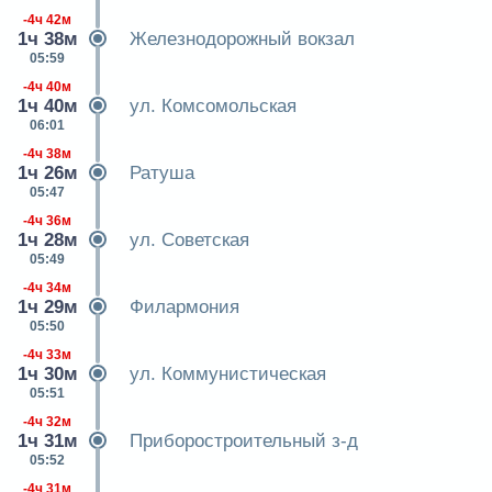
-4ч 42м
1ч 38м
Железнодорожный вокзал
05:59
-4ч 40м
1ч 40м
ул. Комсомольская
06:01
-4ч 38м
1ч 26м
Ратуша
05:47
-4ч 36м
1ч 28м
ул. Советская
05:49
-4ч 34м
1ч 29м
Филармония
05:50
-4ч 33м
1ч 30м
ул. Коммунистическая
05:51
-4ч 32м
1ч 31м
Приборостроительный з-д
05:52
-4ч 31м