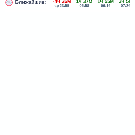
-4ч 26м
1ч 37м
1ч 55м
3ч 5м
Ближайшие:
ср 23:55
05:58
06:16
07:26