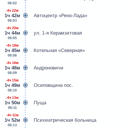
06:02
-4ч 22м
1ч 42м
Автоцентр «Рено-Лада»
06:03
-4ч 20м
1ч 44м
ул. 1-я Керамзитовая
06:05
-4ч 18м
1ч 45м
Котельная «Северная»
06:06
-4ч 16м
1ч 48м
Андроновичи
06:09
-4ч 15м
1ч 49м
Осиповщина пос.
06:10
-4ч 13м
1ч 50м
Пуща
06:11
-4ч 11м
1ч 52м
Психиатрическая больница
06:13