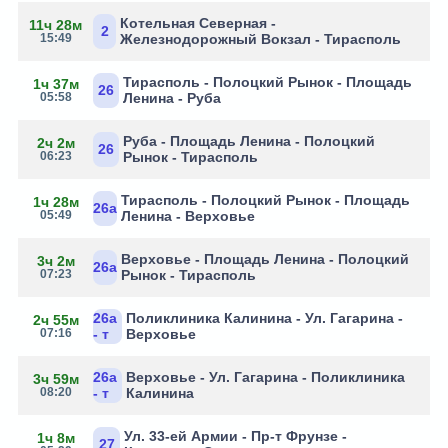
Котельная Северная -
11ч 28м
2
15:49
Железнодорожный Вокзал - Тирасполь
Тирасполь - Полоцкий Рынок - Площадь
1ч 37м
26
05:58
Ленина - Руба
Руба - Площадь Ленина - Полоцкий
2ч 2м
26
06:23
Рынок - Тирасполь
Тирасполь - Полоцкий Рынок - Площадь
1ч 28м
26а
05:49
Ленина - Верховье
Верховье - Площадь Ленина - Полоцкий
3ч 2м
26а
07:23
Рынок - Тирасполь
26а
Поликлиника Калинина - Ул. Гагарина -
2ч 55м
07:16
- т
Верховье
26а
Верховье - Ул. Гагарина - Поликлиника
3ч 59м
08:20
- т
Калинина
Ул. 33-ей Армии - Пр-т Фрунзе -
1ч 8м
27