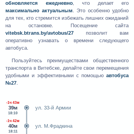
обновляется ежедневно
, что делает его
максимально актуальным
. Это особенно удобно
для тех, кто стремится избежать лишних ожиданий
на остановке. Посещение сайта
vitebsk.btrans.by/avtobus/27
позволит вам
оперативно узнавать о времени следующего
автобуса.
Пользуйтесь преимуществами общественного
транспорта в Витебске, делайте свои перемещения
удобными и эффективными с помощью
автобуса
№27
.
-1ч 43м
39м
ул. 33-й Армии
18:10
-1ч 42м
40м
ул. М.Фрадкина
18:11