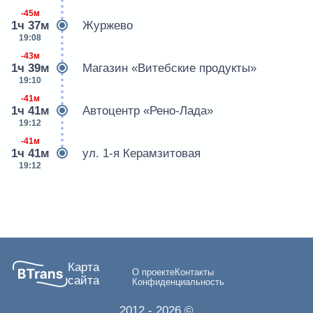
-45м
1ч 37м
Журжево
19:08
-43м
1ч 39м
Магазин «Витебские продукты»
19:10
-41м
1ч 41м
Автоцентр «Рено-Лада»
19:12
-41м
1ч 41м
ул. 1-я Керамзитовая
19:12
Карта
О проекте
Контакты
сайта
Конфиденциальность
2012
- 2026 ©