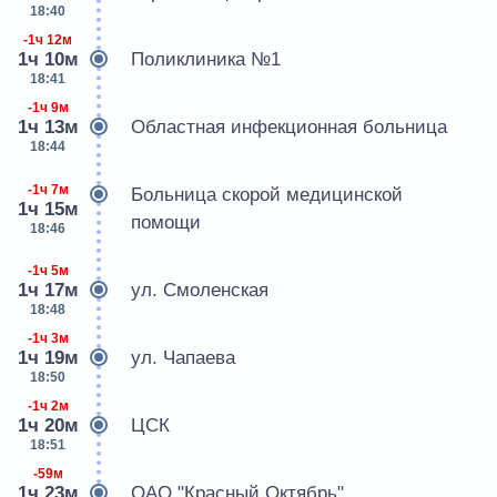
18:40
-1ч 12м
1ч 10м
Поликлиника №1
18:41
-1ч 9м
1ч 13м
Областная инфекционная больница
18:44
-1ч 7м
Больница скорой медицинской
1ч 15м
помощи
18:46
-1ч 5м
1ч 17м
ул. Смоленская
18:48
-1ч 3м
1ч 19м
ул. Чапаева
18:50
-1ч 2м
1ч 20м
ЦСК
18:51
-59м
1ч 23м
ОАО "Красный Октябрь"