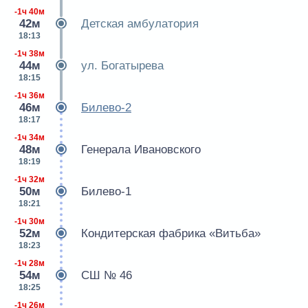
-1ч 40м
42м
Детская амбулатория
18:13
-1ч 38м
44м
ул. Богатырева
18:15
-1ч 36м
46м
Билево-2
18:17
-1ч 34м
48м
Генерала Ивановского
18:19
-1ч 32м
50м
Билево-1
18:21
-1ч 30м
52м
Кондитерская фабрика «Витьба»
18:23
-1ч 28м
54м
СШ № 46
18:25
-1ч 26м