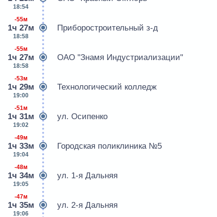
18:54
-55м
1ч 27м
Приборостроительный з-д
18:58
-55м
1ч 27м
ОАО "Знамя Индустриализации"
18:58
-53м
1ч 29м
Технологический колледж
19:00
-51м
1ч 31м
ул. Осипенко
19:02
-49м
1ч 33м
Городская поликлиника №5
19:04
-48м
1ч 34м
ул. 1-я Дальняя
19:05
-47м
1ч 35м
ул. 2-я Дальняя
19:06