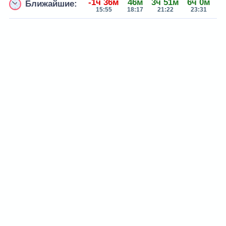
-1ч 36м
46м
3ч 51м
6ч 0м
Ближайшие:
15:55
18:17
21:22
23:31