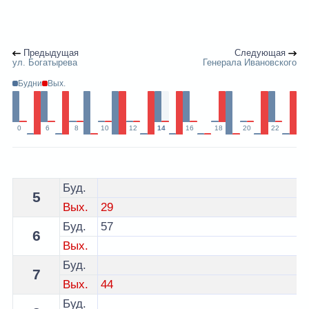
Предыдущая
Следующая
ул. Богатырева
Генерала Ивановского
Будни
Вых.
0
6
8
10
12
14
16
18
20
22
Расписание 27 автобуса Витебск - остановка Билево-
Буд.
5
Вых.
29
Буд.
57
6
Вых.
Буд.
7
Вых.
44
Буд.