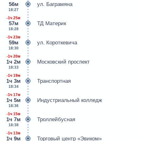
56м
ул. Баграмяна
18:27
-1ч 25м
57м
ТД Материк
18:28
-1ч 23м
59м
ул. Короткевича
18:30
-1ч 20м
1ч 2м
Московский проспект
18:33
-1ч 19м
1ч 3м
Транспортная
18:34
-1ч 17м
1ч 5м
Индустриальный колледж
18:36
-1ч 15м
1ч 7м
Троллейбусная
18:38
-1ч 13м
1ч 9м
Торговый центр «Эвиком»