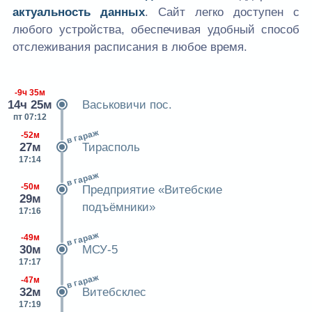
актуальность данных
. Сайт легко доступен с
любого устройства, обеспечивая удобный способ
отслеживания расписания в любое время.
-9ч 35м
14ч 25м
Васьковичи пос.
пт 07:12
в гараж
-52м
27м
Тирасполь
17:14
в гараж
-50м
Предприятие «Витебские
29м
подъёмники»
17:16
в гараж
-49м
30м
МСУ-5
17:17
в гараж
-47м
32м
Витебсклес
17:19