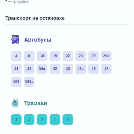
*
— в гараж
Транспорт на остановке
Автобусы
4
8
18
19
22
23
29
29а
31
34
34а
42
43
43а
45
46
106
106а
Трамваи
1
2
3
7
8