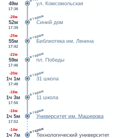
49м
ул. Комсомольская
17:36
в гараж
-28м
52м
Синий дом
17:39
в гараж
-25м
55м
Библиотека им. Ленина
17:42
в гараж
-22м
59м
пл. Победы
17:46
в гараж
-20м
1ч 1м
31 школа
17:48
в гараж
-18м
1ч 3м
11 школа
17:50
в гараж
-16м
1ч 5м
Университет им. Машерова
17:52
в гараж
-14м
1ч 7м
Технологический университет