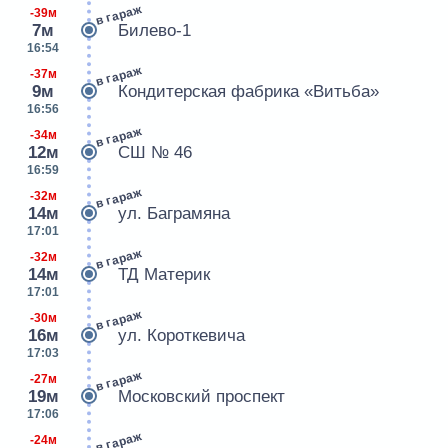
в гараж
-39м
7м
Билево-1
16:54
в гараж
-37м
9м
Кондитерская фабрика «Витьба»
16:56
в гараж
-34м
12м
СШ № 46
16:59
в гараж
-32м
14м
ул. Баграмяна
17:01
в гараж
-32м
14м
ТД Материк
17:01
в гараж
-30м
16м
ул. Короткевича
17:03
в гараж
-27м
19м
Московский проспект
17:06
в гараж
-24м