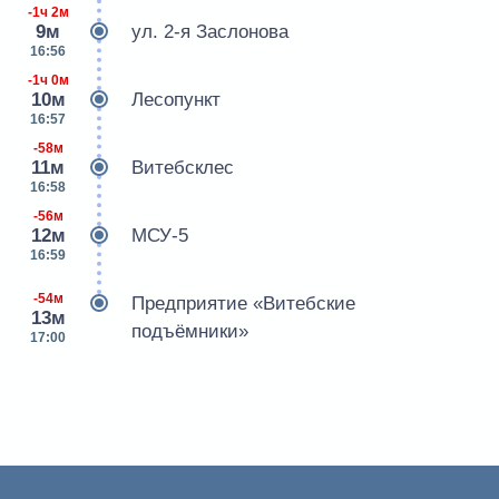
-1ч 2м
9м
ул. 2-я Заслонова
16:56
-1ч 0м
10м
Лесопункт
16:57
-58м
11м
Витебсклес
16:58
-56м
12м
МСУ-5
16:59
-54м
Предприятие «Витебские
13м
подъёмники»
17:00