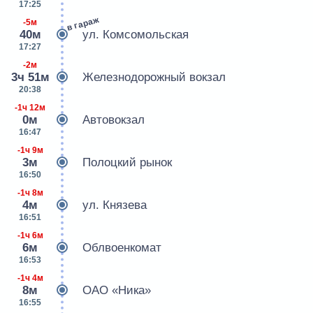
17:25
в гараж
-5м
40м
ул. Комсомольская
17:27
-2м
3ч 51м
Железнодорожный вокзал
20:38
-1ч 12м
0м
Автовокзал
16:47
-1ч 9м
3м
Полоцкий рынок
16:50
-1ч 8м
4м
ул. Князева
16:51
-1ч 6м
6м
Облвоенкомат
16:53
-1ч 4м
8м
ОАО «Ника»
16:55