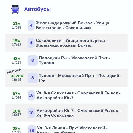
Автобусы
Железнодорожный Вокзал - Улица
51м
4
17:38
Богатырева - Сокольники
Сокольники - Улица Богатырева -
15м
4
17:02
Железнодорожный Вокзал
Полоцкий Р-к - Московский Пр-т -
42м
8
17:29
Тулово
на обед
Тулово - Московский Пр-т - Полоцкий
1ч 28м
8
18:15
Р-к
Ул. 8-я Совхозная - Смоленский Рынок -
57м
18
17:44
Микрорайон Юг-7
Микрорайон Юг-7 - Смоленский Рынок -
10м
18
16:57
Ул. 8-я Совхозная
Ул. 3-я Линия - Пр-т Московский -
28м
19
17:15
Котельная Южная