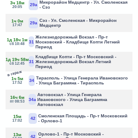
Микрорайон Медцентр - Ул. Смоленская
3ч 18м
29а
20:05
- Сэз
Сэз - Ул. Смоленская - Микрорайон
1ч 0м
29а
17:47
Медцентр
Железнодорожный Вокзал - Пр-т
1д 18ч 1м
31
Московский - Кладбище Копти Летний
сб 10:48
Период
Кладбище Копти - Пр-т Московский -
1д 19ч 58м
31
Железнодорожный Вокзал Летний
сб 12:45
Период
в гараж
Тирасполь - Улица Генерала Ивановского
1ч 5м
34
17:52
- Улица Баграмяна - Тирасполь
Автовокзал - Улица Генерала
16ч 6м
34а
Ивановского - Улица Баграмяна
пт 08:53
Автовокзал
Смоленская Площадь - Пр-т Московский
15м
42
17:02
- Орлово-1
Орлово-1 - Пр-т Московский -
13м
42