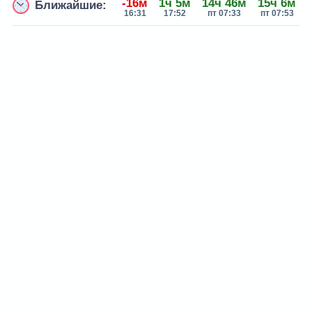
-16м
1ч 5м
14ч 46м
15ч 6м
Ближайшие:
16:31
17:52
пт 07:33
пт 07:53