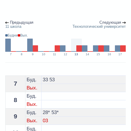
Предыдущая
Следующая
11 школа
Технологический университет
Будни
Вых.
7
8
9
10
11
12
13
14
15
16
17
Расписание 34 автобуса Витебск - остановка Универ
Буд.
33
53
7
Вых.
Буд.
8
Вых.
Буд.
28*
53*
9
Вых.
03
Буд.