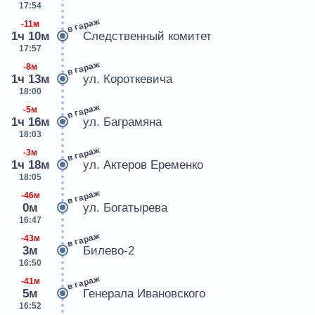
17:54
в гараж
-11м
1ч 10м
Следственный комитет
17:57
в гараж
-8м
1ч 13м
ул. Короткевича
18:00
в гараж
-5м
1ч 16м
ул. Баграмяна
18:03
в гараж
-3м
1ч 18м
ул. Актеров Еременко
18:05
в гараж
-46м
0м
ул. Богатырева
16:47
в гараж
-43м
3м
Билево-2
16:50
в гараж
-41м
5м
Генерала Ивановского
16:52