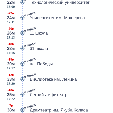
22м
Технологический университет
17:09
в гараж
-22м
24м
Университет им. Машерова
17:11
в гараж
-20м
26м
11 школа
17:13
в гараж
-18м
28м
31 школа
17:15
в гараж
-15м
30м
пл. Победы
17:17
в гараж
-12м
33м
Библиотека им. Ленина
17:20
в гараж
-10м
35м
Летний амфитеатр
17:22
в гараж
-7м
38м
Драмтеатр им. Якуба Коласа