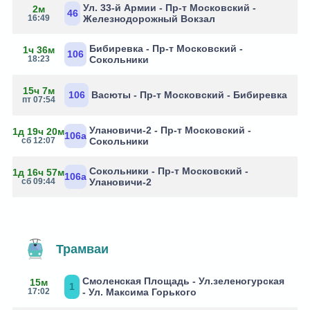
Ул. 33-й Армии - Пр-т Московский -
2м
46
16:49
Железнодорожный Вокзал
Бибиревка - Пр-т Московский -
1ч 36м
106
18:23
Сокольники
15ч 7м
106
Васюты - Пр-т Московский - Бибиревка
пт 07:54
Улановичи-2 - Пр-т Московский -
1д 19ч 20м
106а
сб 12:07
Сокольники
Сокольники - Пр-т Московский -
1д 16ч 57м
106а
сб 09:44
Улановичи-2
Трамваи
Смоленская Площадь - Ул.зеленогурская
15м
1
17:02
- Ул. Максима Горького