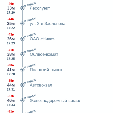
в гараж
-46м
33м
Лесопункт
17:20
в гараж
-44м
35м
ул. 2-я Заслонова
17:22
в гараж
-43м
36м
ОАО «Ника»
17:23
в гараж
-41м
38м
Облвоенкомат
17:25
в гараж
-38м
41м
Полоцкий рынок
17:28
в гараж
-35м
44м
Автовокзал
17:31
в гараж
-33м
46м
Железнодорожный вокзал
17:33
в гараж
-31м