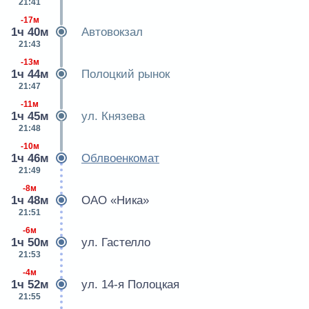
21:41
-17м
1ч 40м
Автовокзал
21:43
-13м
1ч 44м
Полоцкий рынок
21:47
-11м
1ч 45м
ул. Князева
21:48
-10м
1ч 46м
Облвоенкомат
21:49
-8м
1ч 48м
ОАО «Ника»
21:51
-6м
1ч 50м
ул. Гастелло
21:53
-4м
1ч 52м
ул. 14-я Полоцкая
21:55