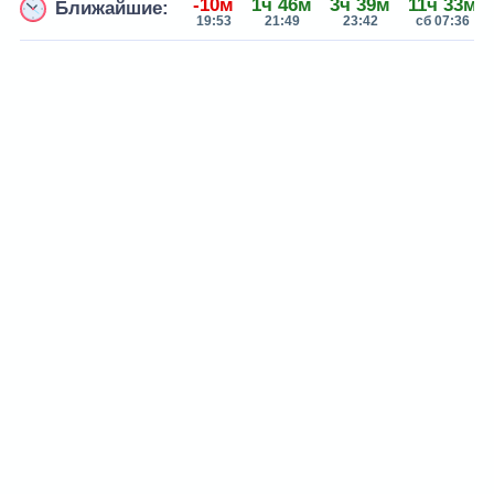
-10м
1ч 46м
3ч 39м
11ч 33м
Ближайшие:
19:53
21:49
23:42
сб 07:36