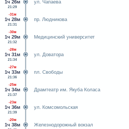
1ч 26м
ул. Чапаева
21:29
-31м
1ч 28м
пр. Людникова
21:31
-30м
1ч 29м
Медицинский университет
21:32
-28м
1ч 31м
ул. Доватора
21:34
-27м
1ч 33м
пл. Свободы
21:36
-25м
1ч 34м
Драмтеатр им. Якуба Коласа
21:37
-23м
1ч 36м
ул. Комсомольская
21:39
-20м
1ч 38м
Железнодорожный вокзал