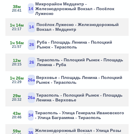
Микрорайон Медцентр -
38м
14
Железнодорожный Вокзал - Посёлок
20:41
Лужесно
Посёлок Лужесно - Железнодорожный
1ч 14м
14
21:17
Вокзал - Медцентр
Руба - Площадь Ленина - Полоцкий
1ч 54м
26
21:57
Рынок - Тирасполь
Тирасполь - Полоцкий Рынок - Площадь
12м
26
20:15
Ленина - Руба
Верховье - Площадь Ленина - Полоцкий
1ч 26м
26а
21:29
Рынок - Тирасполь
Тирасполь - Полоцкий Рынок - Площадь
29м
26а
20:32
Ленина - Верховье
Тирасполь - Улица Генерала Ивановского
43м
34
20:46
- Улица Баграмяна - Тирасполь
Железнодорожный Вокзал - Улица Розы
59м
35