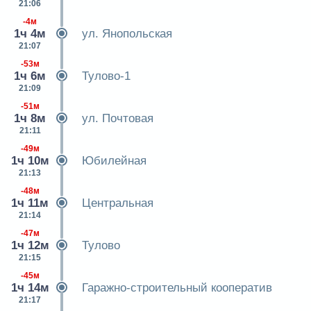
21:06
-4м
1ч 4м
ул. Янопольская
21:07
-53м
1ч 6м
Тулово-1
21:09
-51м
1ч 8м
ул. Почтовая
21:11
-49м
1ч 10м
Юбилейная
21:13
-48м
1ч 11м
Центральная
21:14
-47м
1ч 12м
Тулово
21:15
-45м
1ч 14м
Гаражно-строительный кооператив
21:17