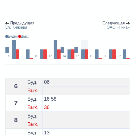
Предыдущая
Следующая
ул. Князева
ОАО «Ника»
Будни
Вых.
6
8
10
12
14
16
18
20
22
Расписание 7 автобуса Витебск - остановка Облвоенк
Буд.
06
6
Вых.
Буд.
16
58
7
Вых.
36
Буд.
8
Вых.
Буд.
13