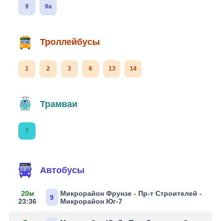
9
9а
Троллейбусы
1
2
3
6
13
14
Трамваи
7
Маршруты через остановку
Автобусы
20м
Микрорайон Фрунзе - Пр-т Строителей -
9
23:36
Микрорайон Юг-7