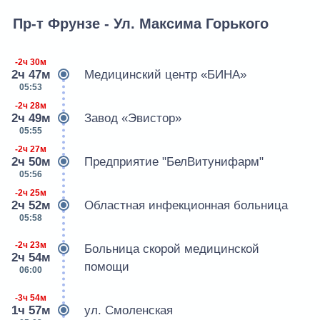
Пр-т Фрунзе - Ул. Максима Горького
-2ч 30м
2ч 47м
Медицинский центр «БИНА»
05:53
-2ч 28м
2ч 49м
Завод «Эвистор»
05:55
-2ч 27м
2ч 50м
Предприятие "БелВитунифарм"
05:56
-2ч 25м
2ч 52м
Областная инфекционная больница
05:58
-2ч 23м
Больница скорой медицинской
2ч 54м
помощи
06:00
-3ч 54м
1ч 57м
ул. Смоленская