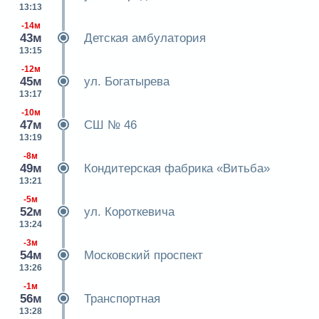
13:13
-14м
43м
Детская амбулатория
13:15
-12м
45м
ул. Богатырева
13:17
-10м
47м
СШ № 46
13:19
-8м
49м
Кондитерская фабрика «Витьба»
13:21
-5м
52м
ул. Короткевича
13:24
-3м
54м
Московский проспект
13:26
-1м
56м
Транспортная
13:28