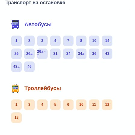
Транспорт на остановке
Автобусы
1
2
3
4
7
8
10
14
26а -
26
26а
31
34
34а
36
43
т
43а
46
Троллейбусы
1
3
4
5
6
10
11
12
13