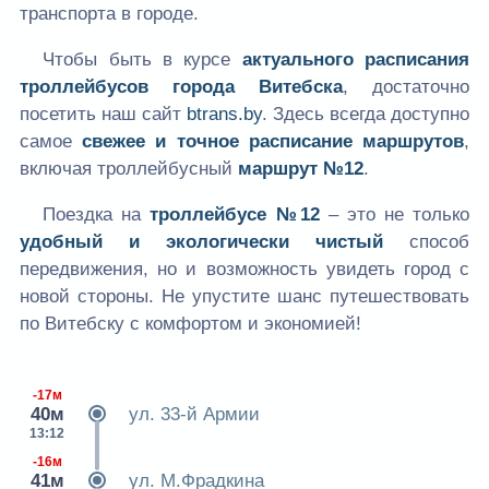
транспорта в городе.
Чтобы быть в курсе
актуального расписания
троллейбусов города Витебска
, достаточно
посетить наш сайт
btrans.by
. Здесь всегда доступно
самое
свежее и точное расписание маршрутов
,
включая троллейбусный
маршрут №12
.
Поездка на
троллейбусе №12
– это не только
удобный и экологически чистый
способ
передвижения, но и возможность увидеть город с
новой стороны. Не упустите шанс путешествовать
по Витебску с комфортом и экономией!
-17м
40м
ул. 33-й Армии
13:12
-16м
41м
ул. М.Фрадкина