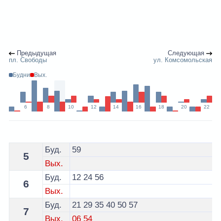
Предыдущая
Следующая
пл. Свободы
ул. Комсомольская
Будни
Вых.
6
8
10
12
14
16
18
20
22
Расписание 12 троллейбуса Витебск - остановка Дра
Буд.
59
5
Вых.
Буд.
12
24
56
6
Вых.
Буд.
21
29
35
40
50
57
7
Вых.
06
54