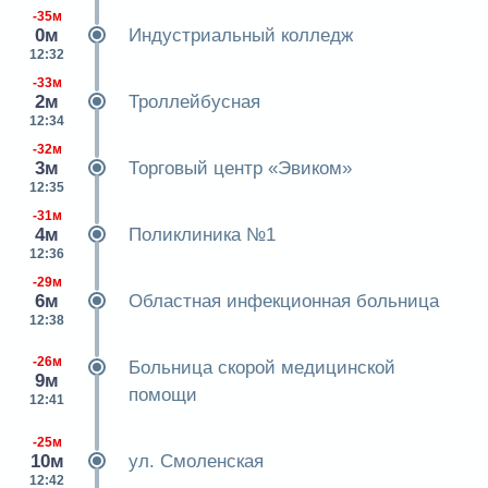
-35м
0м
Индустриальный колледж
12:32
-33м
2м
Троллейбусная
12:34
-32м
3м
Торговый центр «Эвиком»
12:35
-31м
4м
Поликлиника №1
12:36
-29м
6м
Областная инфекционная больница
12:38
-26м
Больница скорой медицинской
9м
помощи
12:41
-25м
10м
ул. Смоленская
12:42