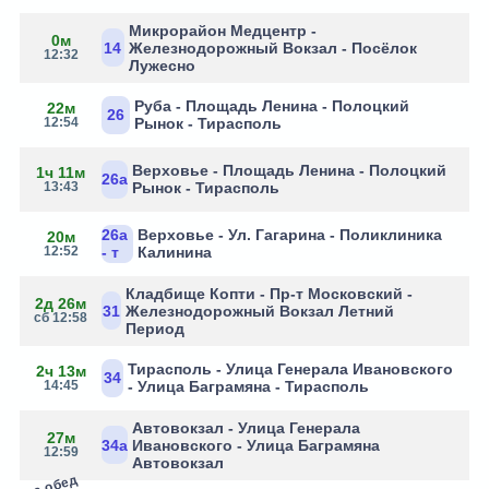
Микрорайон Медцентр -
0м
14
Железнодорожный Вокзал - Посёлок
12:32
Лужесно
Руба - Площадь Ленина - Полоцкий
22м
26
12:54
Рынок - Тирасполь
Верховье - Площадь Ленина - Полоцкий
1ч 11м
26а
13:43
Рынок - Тирасполь
26а
Верховье - Ул. Гагарина - Поликлиника
20м
12:52
- т
Калинина
Кладбище Копти - Пр-т Московский -
2д 26м
31
Железнодорожный Вокзал Летний
сб 12:58
Период
Тирасполь - Улица Генерала Ивановского
2ч 13м
34
14:45
- Улица Баграмяна - Тирасполь
Автовокзал - Улица Генерала
27м
34а
Ивановского - Улица Баграмяна
12:59
Автовокзал
на обед