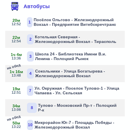
Автобусы
Посёлок Ольгово - Железнодорожный
20м
1
12:52
Вокзал - Предприятие Витебскречтранс
Котельная Северная -
22м
2
12:54
Железнодорожный Вокзал - Тирасполь
Школа 24 - Библиотека Имени В.и.
1ч 4м
3
13:36
Ленина - Полоцкий Рынок
на обед
Сокольники - Улица Богатырева -
1ч 16м
4
13:48
Железнодорожный Вокзал
Ул. Окружная - Поселок Тулово-1 - Улица
19м
7
12:51
Чапаева - Ул. Сельская
Тулово - Московский Пр-т - Полоцкий
34м
8
13:06
Р-к
на обед
Микрорайон Юг-7 - Площадь Победы -
50м
10
13:22
Железнодорожный Вокзал