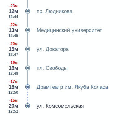
-23м
12м
пр. Людникова
12:44
-22м
13м
Медицинский университет
12:45
-20м
15м
ул. Доватора
12:47
-19м
16м
пл. Свободы
12:48
-17м
18м
Драмтеатр им. Якуба Коласа
12:50
-15м
20м
ул. Комсомольская
12:52