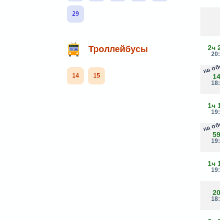
29
2ч 
Троллейбусы
20
на о
14
15
1
18
1ч 
19
на о
5
19
1ч 
19
2
18