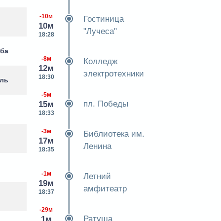
-10м
Гостиница
10м
"Лучеса"
18:28
уба
-8м
Колледж
12м
электротехники
18:30
оль
-5м
пл. Победы
15м
18:33
-3м
Библиотека им.
17м
Ленина
18:35
-1м
Летний
19м
амфитеатр
18:37
-29м
Ратуша
1м