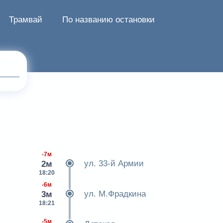
Трамвай
По названию остановки
-7м
ул. 33-й Армии
2м
18:20
-6м
ул. М.Фрадкина
3м
18:21
-5м