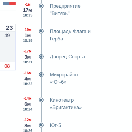
-1м
Предприятие
17м
"Витязь"
18:35
2
23
-19м
Площадь Флага и
1м
49
Герба
18:19
-17м
Дворец Спорта
3м
18:21
08
-16м
Микрорайон
4м
«Юг-6»
18:22
-14м
Кинотеатр
6м
«Бригантина»
18:24
-12м
Юг-5
8м
18:26