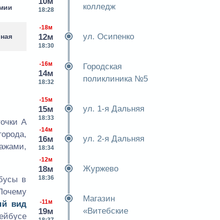
10м
колледж
рмии
18:28
-18м
ул. Осипенко
рная
12м
18:30
-16м
Городская
14м
поликлиника №5
18:32
-15м
ул. 1-я Дальняя
15м
18:33
точки А
-14м
орода,
ул. 2-я Дальняя
16м
ажами,
18:34
-12м
Журжево
18м
18:36
бусы в
Почему
Магазин
-11м
ый вид
«Витебские
19м
ейбусе