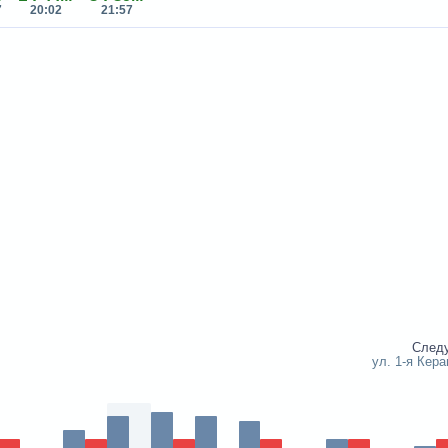
7
20:02
21:57
След
ул. 1-я Кер