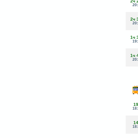
2ч 
20
2ч 
20
1ч 
19
1ч 
20
1
18
1
18