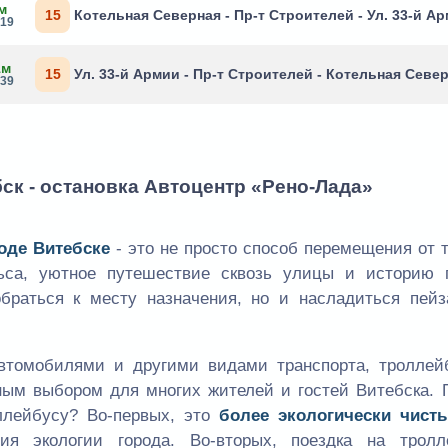
м
15
Котельная Северная - Пр-т Строителей - Ул. 33-й А
:19
1м
15
Ул. 33-й Армии - Пр-т Строителей - Котельная Севе
:39
ск - остановка Автоцентр «Рено-Лада»
оде Витебске
- это не просто способ перемещения от 
льса, уютное путешествие сквозь улицы и историю г
браться к месту назначения, но и насладиться пейз
втомобилями и другими видами транспорта, троллей
ьным выбором для многих жителей и гостей Витебска. 
ллейбусу? Во-первых, это
более экологически чист
ия экологии города. Во-вторых, поездка на тролл