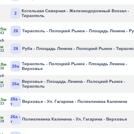
Котельная Северная - Железнодорожный Вокзал -
2
Тирасполь
25м
26
Тирасполь - Полоцкий Рынок - Площадь Ленина - Р
:43
бед
4м
26
Руба - Площадь Ленина - Полоцкий Рынок - Тирасп
:32
Тирасполь - Полоцкий Рынок - Площадь Ленина -
18м
26а
:36
Верховье
бед
Верховье - Площадь Ленина - Полоцкий Рынок -
9м
26а
:17
Тирасполь
26а -
15м
Верховье - Ул. Гагарина - Поликлиника Калинина
:33
т
26а -
0м
Поликлиника Калинина - Ул. Гагарина - Верховье
:38
т