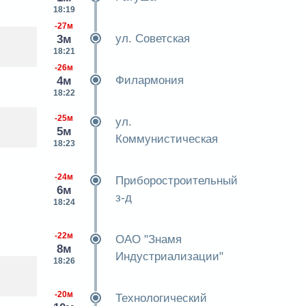
я
18:19
-27м
ул. Советская
3м
18:21
-26м
Филармония
4м
18:22
-25м
ул.
5м
Коммунистическая
18:23
-24м
Приборостроительный
6м
з-д
18:24
-22м
ОАО "Знамя
8м
Индустриализации"
18:26
-20м
Технологический