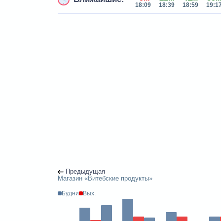
18:09
18:39
18:59
19:1
Предыдущая
Магазин «Витебские продукты»
Будни
Вых.