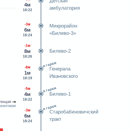
Детская
4м
амбулатория
18:22
-3м
Микрорайон
6м
«Билево-3»
18:24
-1м
Билево-2
8м
18:26
в гараж
-8м
Генерала
1м
Ивановского
18:19
в гараж
-5м
Билево-1
4м
18:22
ующая
амзитовая
в гараж
-3м
Старобабиновичский
6м
тракт
18:24