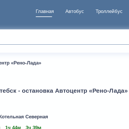
Главная
Автобус
Троллейбус
ентр «Рено-Лада»
тебск - остановка Автоцентр «Рено-Лада»
 Котельная Северная
м
1ч 44м
3ч 39м