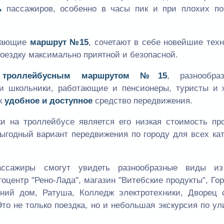
ь
пассажиров, особенно в часы пик и при плохих по
ивающие
маршрут №15
, сочетают в себе новейшие тех
поездку максимально приятной и безопасной.
я
троллейбусным маршрутом №15
, разнообр
 и школьники, работающие и пенсионеры, туристы и 
ак
удобное и доступное
средство передвижения.
и на троллейбусе является его низкая стоимость про
выгодный вариант передвижения по городу для всех ка
ассажиры смогут увидеть разнообразные виды из
тоцентр "Рено-Лада", магазин "Витебские продукты", Го
ий дом, Ратуша, Колледж электротехники, Дворец с
Это не только поездка, но и небольшая экскурсия по у