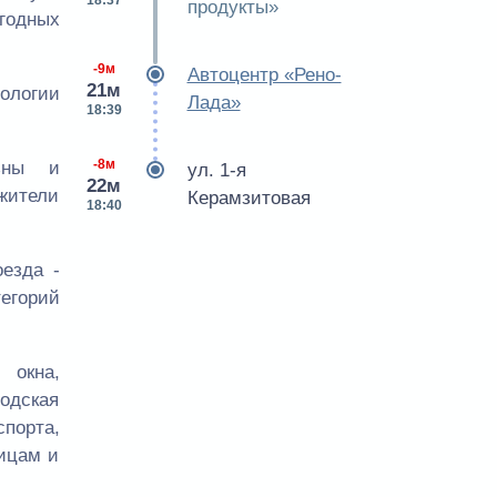
18:37
продукты»
годных
-9м
Автоцентр «Рено-
21м
нологии
Лада»
18:39
-8м
азны и
ул. 1-я
22м
жители
Керамзитовая
18:40
езда -
тегорий
 окна,
родская
порта,
лицам и