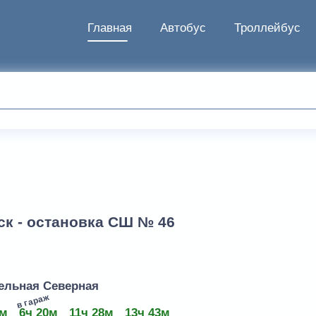
Главная
Автобус
Троллейбус
ск - остановка СШ № 46
тельная Северная
в гараж
6м
6ч 20м
11ч 28м
13ч 43м