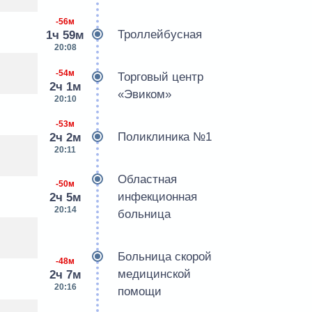
-56м
Троллейбусная
1ч 59м
20:08
-54м
Торговый центр
2ч 1м
«Эвиком»
20:10
-53м
Поликлиника №1
2ч 2м
20:11
я
Областная
-50м
инфекционная
2ч 5м
20:14
больница
Больница скорой
-48м
медицинской
2ч 7м
20:16
помощи