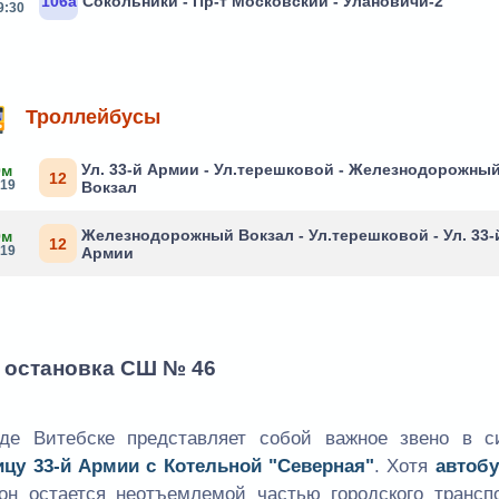
106а
Сокольники - Пр-т Московский - Улановичи-2
9:30
Троллейбусы
Ул. 33-й Армии - Ул.терешковой - Железнодорожны
0м
12
:19
Вокзал
Железнодорожный Вокзал - Ул.терешковой - Ул. 33-
0м
12
:19
Армии
- остановка СШ № 46
де Витебске представляет собой важное звено в с
ицу 33-й Армии с Котельной "Северная"
. Хотя
автоб
 он остается неотъемлемой частью городского транспо