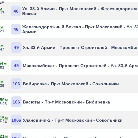
раж
Ул. 33-й Армии - Пр-т Московский - Железнодорожн
м
46
:17
Вокзал
Железнодорожный Вокзал - Пр-т Московский - Ул. 3
2м
46
:21
Армии
8м
49
Ул. 33-й Армии - Проспект Строителей - Мясокомби
:47
54м
49
Мясокомбинат - Проспект Строителей - Ул. 33-й Ар
:03
0м
106
Бибиревка - Пр-т Московский - Сокольники
:39
 59м
106
Васюты - Пр-т Московский - Бибиревка
7:08
 15м
106а
Улановичи-2 - Пр-т Московский - Сокольники
2:24
 21м