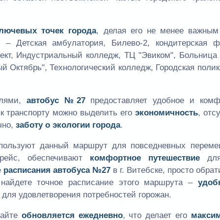
лючевых точек города
, делая его не менее важным
 – Детская амбулатория, Билево-2, кондитерская ф
пект, Индустриальный колледж, ТЦ "Эвиком", Больница
 Октябрь", Технологический колледж, Городская поли
илями,
автобус №27
предоставляет удобное и комф
к транспорту можно выделить его
экономичность
, отс
чно,
заботу о экологии города
.
спользуют данный маршрут для повседневных переме
рейс, обеспечивают
комфортное путешествие
для
е
расписания автобуса №27
в г. Витебске, просто обрат
 найдете точное расписание этого маршрута –
удоб
 для удовлетворения потребностей горожан.
сайте
обновляется ежедневно
, что делает его
макси