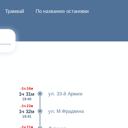
Трамвай
По названию остановки
-1ч 24м
ул. 33-й Армии
1ч 31м
19:40
-1ч 23м
ул. М.Фрадкина
1ч 32м
19:41
-1ч 21м