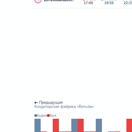
17:00
19:55
22:1
Предыдущая
Кондитерская фабрика «Витьба»
Будни
Вых.