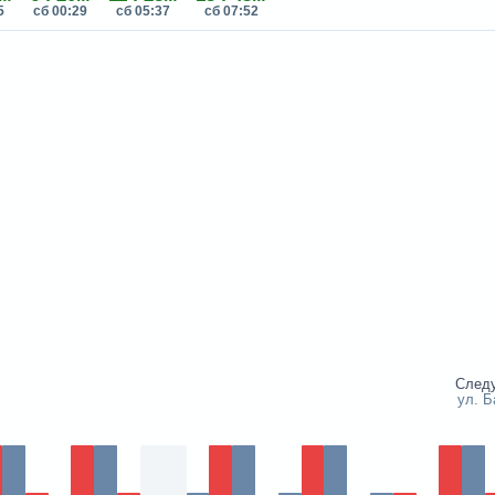
5
сб 00:29
сб 05:37
сб 07:52
След
ул. Б