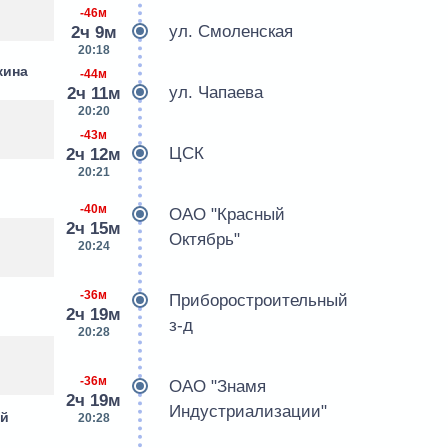
-46м
ул. Смоленская
2ч 9м
20:18
кина
-44м
ул. Чапаева
2ч 11м
20:20
-43м
ЦСК
2ч 12м
20:21
-40м
ОАО "Красный
2ч 15м
Октябрь"
20:24
-36м
Приборостроительный
2ч 19м
з-д
20:28
-36м
ОАО "Знамя
2ч 19м
Индустриализации"
-й
20:28