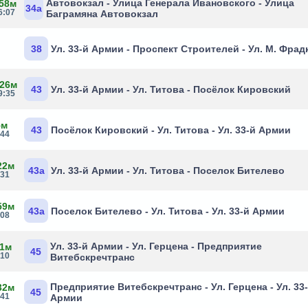
Автовокзал - Улица Генерала Ивановского - Улица
 58м
34а
6:07
Баграмяна Автовокзал
38
Ул. 33-й Армии - Проспект Строителей - Ул. М. Фрад
 26м
43
Ул. 33-й Армии - Ул. Титова - Посёлок Кировский
9:35
5м
43
Посёлок Кировский - Ул. Титова - Ул. 33-й Армии
:44
22м
43а
Ул. 33-й Армии - Ул. Титова - Поселок Бителево
:31
59м
43а
Поселок Бителево - Ул. Титова - Ул. 33-й Армии
:08
Ул. 33-й Армии - Ул. Герцена - Предприятие
 1м
45
:10
Витебскречтранс
Предприятие Витебскречтранс - Ул. Герцена - Ул. 33
32м
45
:41
Армии