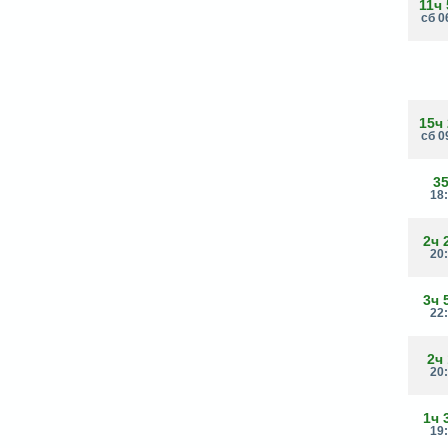
11ч
сб 0
15ч
сб 0
3
18
2ч 
20
3ч 
22
2ч
20
1ч 
19