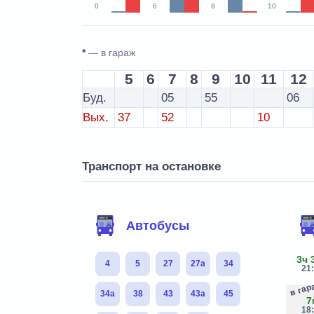
0
6
8
10
*
— в гараж
5
6
7
8
9
10
11
12
Буд.
05
55
06
Вых.
37
52
10
Транспорт на остановке
Автобусы
3ч 
4
5
27
27а
34
21
в га
34а
38
43
43а
45
7
18