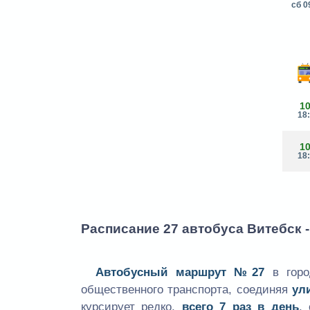
сб 0
1
18
1
18
Расписание 27 автобуса Витебск 
Автобусный маршрут №27
в горо
общественного транспорта, соединяя
ул
курсирует редко,
всего 7 раз в день
,