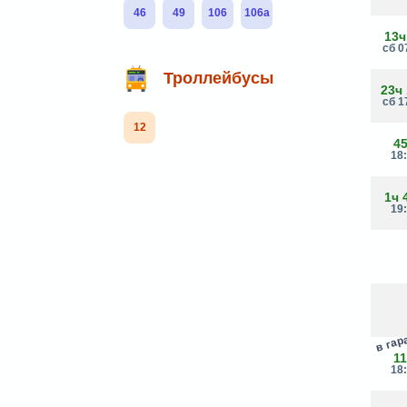
46
49
106
106а
13ч
сб 0
Троллейбусы
23ч
сб 1
12
4
18
1ч 
19
в га
1
18