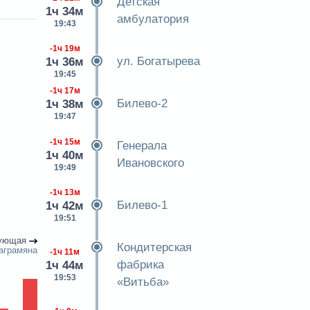
Детская
1ч 34м
амбулатория
19:43
-1ч 19м
ул. Богатырева
1ч 36м
19:45
-1ч 17м
Билево-2
1ч 38м
19:47
-1ч 15м
Генерала
1ч 40м
Ивановского
19:49
-1ч 13м
Билево-1
1ч 42м
19:51
ующая
Кондитерская
аграмяна
-1ч 11м
фабрика
1ч 44м
19:53
«Витьба»