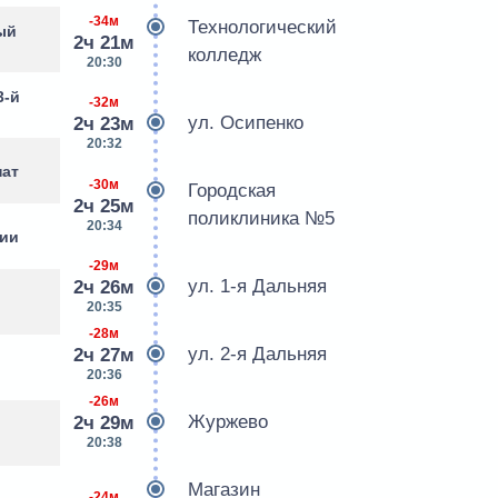
-34м
Технологический
ый
2ч 21м
колледж
20:30
3-й
-32м
ул. Осипенко
2ч 23м
20:32
нат
-30м
Городская
2ч 25м
поликлиника №5
20:34
мии
-29м
ул. 1-я Дальняя
2ч 26м
20:35
-28м
ул. 2-я Дальняя
2ч 27м
20:36
-26м
Журжево
2ч 29м
20:38
Магазин
-24м