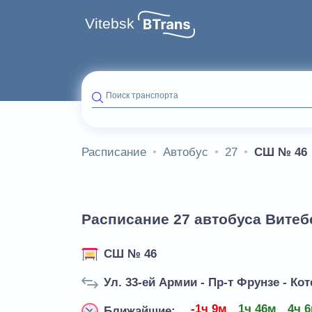
Vitebsk
Поиск транспорта
Расписание
Автобус
27
СШ № 46
Расписание 27 автобуса Витеб
СШ № 46
Ул. 33-ей Армии - Пр-т Фрунзе - Ко
-1ч 9м
1ч 46м
4ч 
Ближайшие: