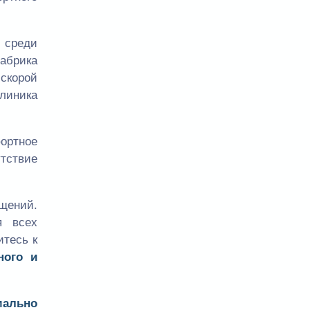
 среди
абрика
 скорой
клиника
ортное
утствие
щений.
 всех
итесь к
ного и
мально