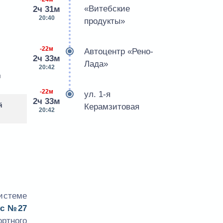
«Витебские
2ч 31м
20:40
продукты»
-22м
Автоцентр «Рено-
2ч 33м
Лада»
20:42
й
-22м
ул. 1-я
2ч 33м
й
Керамзитовая
20:42
истеме
ус №27
ртного