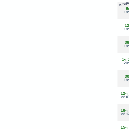
в га
8
18
1
18
3
18
1ч 
20
3
18
12ч
сб 0
18ч
сб 1
15ч