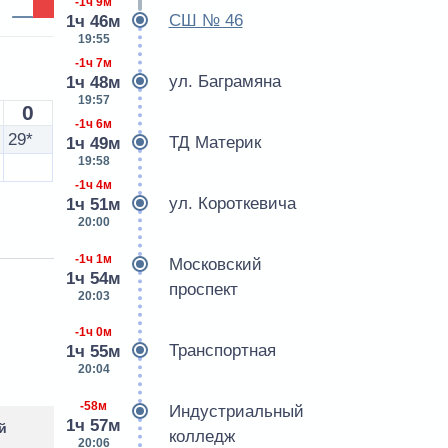
-1ч 9м
СШ № 46
1ч 46м
19:55
-1ч 7м
ул. Баграмяна
1ч 48м
19:57
0
-1ч 6м
29*
ТД Материк
1ч 49м
19:58
-1ч 4м
ул. Короткевича
1ч 51м
20:00
-1ч 1м
Московский
1ч 54м
проспект
20:03
-1ч 0м
Транспортная
1ч 55м
20:04
-58м
Индустриальный
1ч 57м
й
колледж
20:06