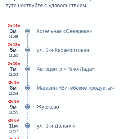
путешествуйте с удовольствием!
-2ч 14м
3м
Котельная «Северная»
11:49
-2ч 12м
5м
ул. 1-я Керамзитовая
11:51
-2ч 10м
7м
Автоцентр «Рено-Лада»
11:53
-2ч 9м
8м
Магазин «Витебские продукты»
11:54
-2ч 8м
9м
Журжево
11:55
-2ч 6м
11м
ул. 1-я Дальняя
11:57