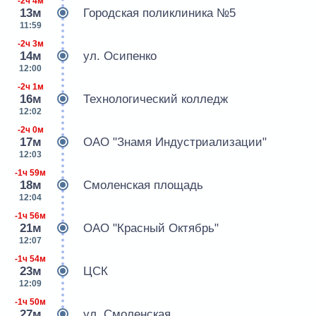
-2ч 4м
13м
Городская поликлиника №5
11:59
-2ч 3м
14м
ул. Осипенко
12:00
-2ч 1м
16м
Технологический колледж
12:02
-2ч 0м
17м
ОАО "Знамя Индустриализации"
12:03
-1ч 59м
18м
Смоленская площадь
12:04
-1ч 56м
21м
ОАО "Красный Октябрь"
12:07
-1ч 54м
23м
ЦСК
12:09
-1ч 50м
27м
ул. Смоленская