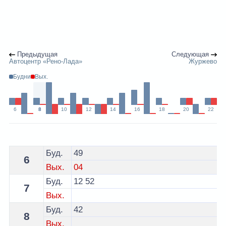
Предыдущая
Следующая
Автоцентр «Рено-Лада»
Журжево
Будни
Вых.
6
8
10
12
14
16
18
20
22
Расписание 29 автобуса Витебск - остановка Магазин
Буд.
49
6
Вых.
04
Буд.
12
52
7
Вых.
Буд.
42
8
Вых.