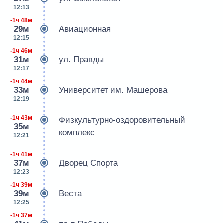
12:13
-1ч 48м
29м
Авиационная
12:15
-1ч 46м
31м
ул. Правды
12:17
-1ч 44м
33м
Университет им. Машерова
12:19
-1ч 43м
Физкультурно-оздоровительный
35м
комплекс
12:21
-1ч 41м
37м
Дворец Спорта
12:23
-1ч 39м
39м
Веста
12:25
-1ч 37м