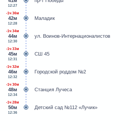
41м
пр-т Победы
12:27
-1ч 36м
42м
Маладик
12:28
-1ч 34м
44м
ул. Воинов-Интернационалистов
12:30
-1ч 33м
45м
СШ 45
12:31
-1ч 32м
46м
Городской роддом №2
12:32
-1ч 30м
48м
Станция Лучеса
12:34
-1ч 28м
50м
Детский сад №112 «Лучик»
12:36