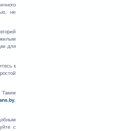
ичного
ью, не
егорий
ожилым
дки для
итесь к
ростой
. Таким
rans.by
,
удобным
уйте с