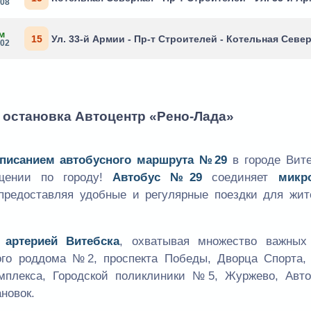
:08
м
15
Ул. 33-й Армии - Пр-т Строителей - Котельная Севе
:02
- остановка Автоцентр «Рено-Лада»
списанием автобусного маршрута №29
в городе Вите
щении по городу!
Автобус №29
соединяет
микр
 предоставляя удобные и регулярные поездки для жит
 артерией Витебска
, охватывая множество важных 
го роддома №2, проспекта Победы, Дворца Спорта,
омплекса, Городской поликлиники №5, Журжево, Авто
ановок.