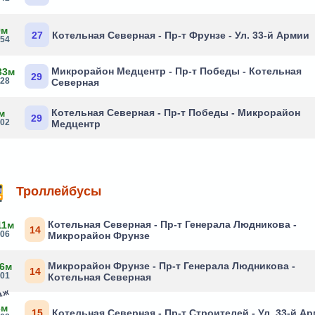
9м
27
Котельная Северная - Пр-т Фрунзе - Ул. 33-й Армии
:54
Микрорайон Медцентр - Пр-т Победы - Котельная
33м
29
:28
Северная
Котельная Северная - Пр-т Победы - Микрорайон
м
29
:02
Медцентр
Троллейбусы
Котельная Северная - Пр-т Генерала Людникова -
11м
14
:06
Микрорайон Фрунзе
Микрорайон Фрунзе - Пр-т Генерала Людникова -
 6м
14
:01
Котельная Северная
раж
3м
15
Котельная Северная - Пр-т Строителей - Ул. 33-й А