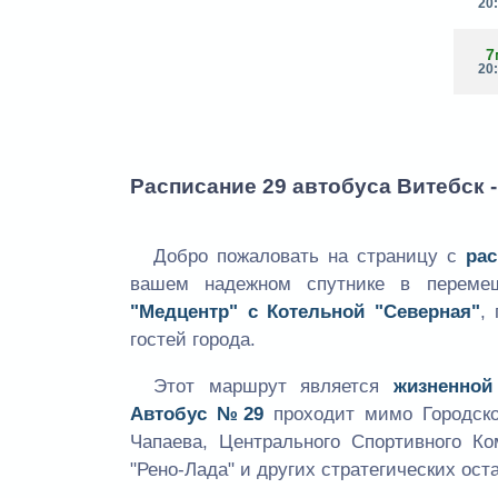
20
7
20
Расписание 29 автобуса Витебск 
Добро пожаловать на страницу с
ра
вашем надежном спутнике в переме
"Медцентр" с Котельной "Северная"
,
гостей города.
Этот маршрут является
жизненной
Автобус №29
проходит мимо Городско
Чапаева, Центрального Спортивного К
"Рено-Лада" и других стратегических ост