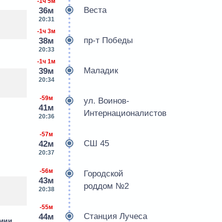
-1ч 5м
Веста
36м
20:31
-1ч 3м
пр-т Победы
38м
20:33
-1ч 1м
Маладик
39м
20:34
-59м
ул. Воинов-
41м
Интернационалистов
20:36
-57м
СШ 45
42м
20:37
-56м
Городской
43м
роддом №2
20:38
-55м
Станция Лучеса
44м
рмии