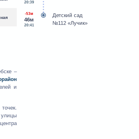
20:39
-53м
Детский сад
рная
46м
№112 «Лучик»
20:41
бске –
орайон
елей и
точек.
 улицы
центра