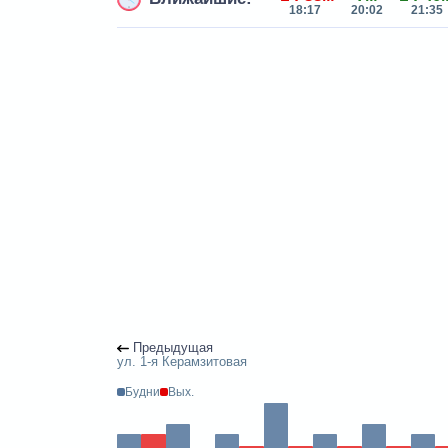
18:17
20:02
21:35
Предыдущая
ул. 1-я Керамзитовая
Будни
Вых.