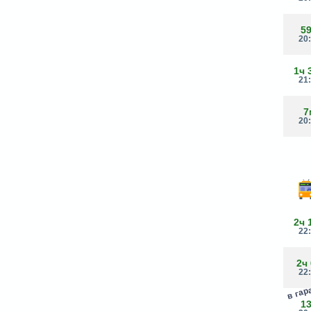
5
20
1ч 
21
7
20
2ч 
22
2ч
22
в га
1