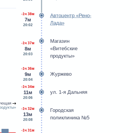
-1ч 38м
Автоцентр «Рено-
7м
Лада»
20:02
Магазин
-1ч 37м
«Витебские
8м
20:03
продукты»
-1ч 36м
Журжево
9м
20:04
-1ч 34м
ул. 1-я Дальняя
11м
20:06
ующая
родукты»
-1ч 32м
Городская
13м
поликлиника №5
20:08
-1ч 31м