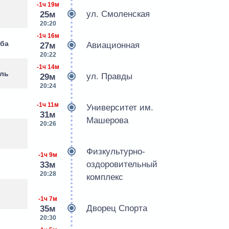
-1ч 19м
ул. Смоленская
25м
20:20
-1ч 16м
уба
Авиационная
27м
20:22
-1ч 14м
оль
ул. Правды
29м
20:24
-1ч 11м
Университет им.
31м
Машерова
20:26
Физкультурно-
-1ч 9м
оздоровительный
33м
20:28
комплекс
-1ч 7м
Дворец Спорта
35м
20:30
я