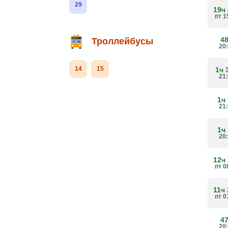
29
19ч
пт 1
4
Троллейбусы
20
14
15
1ч 
21
1ч
21
1ч
20
12ч
пт 0
11ч
пт 0
4
20