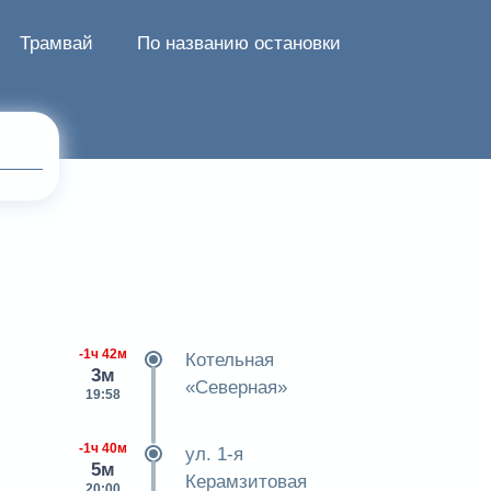
Трамвай
По названию остановки
-1ч 42м
Котельная
3м
«Северная»
19:58
-1ч 40м
ул. 1-я
5м
Керамзитовая
20:00