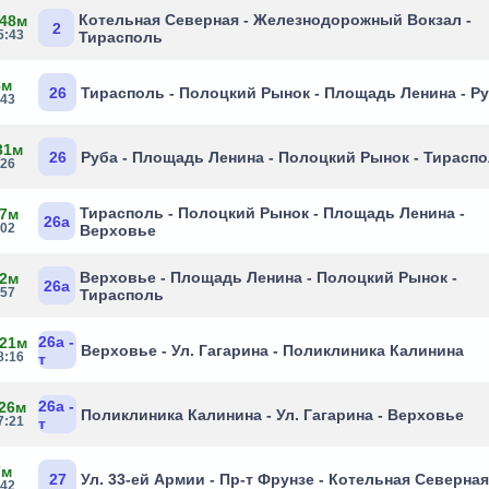
Котельная Северная - Железнодорожный Вокзал -
 48м
2
5:43
Тирасполь
8м
26
Тирасполь - Полоцкий Рынок - Площадь Ленина - Р
:43
31м
26
Руба - Площадь Ленина - Полоцкий Рынок - Тирасп
:26
Тирасполь - Полоцкий Рынок - Площадь Ленина -
 7м
26а
:02
Верховье
Верховье - Площадь Ленина - Полоцкий Рынок -
 2м
26а
:57
Тирасполь
26а -
 21м
Верховье - Ул. Гагарина - Поликлиника Калинина
8:16
т
26а -
 26м
Поликлиника Калинина - Ул. Гагарина - Верховье
7:21
т
7м
27
Ул. 33-ей Армии - Пр-т Фрунзе - Котельная Северна
:42