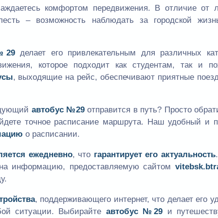
ждаетесь комфортом передвижения. В отличие от л
елесть – возможность наблюдать за городской жизн
№29
делает его привлекательным для различных кат
вижения, которое подходит как студентам, так и п
усы
, выходящие на рейс, обеспечивают приятные поез
ледующий
автобус №29
отправится в путь? Просто обрат
найдете точное расписание маршрута. Наш удобный и п
мацию
о расписании.
ляется ежедневно
, что
гарантирует его актуальность
я на информацию, предоставляемую сайтом
vitebsk.bt
у.
тройства
, поддерживающего интернет, что делает его 
бой ситуации. Выбирайте
автобус №29
и путешеств