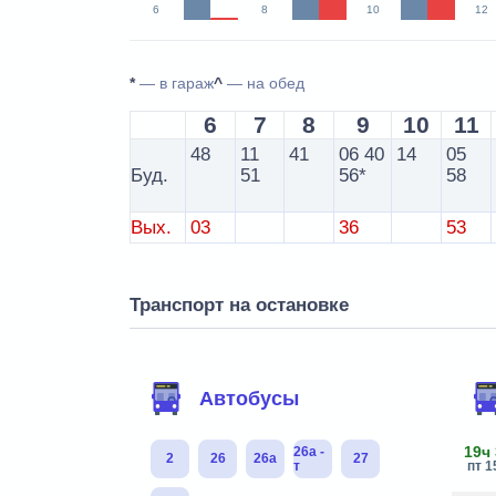
6
8
10
12
*
— в гараж
^
— на обед
6
7
8
9
10
11
48
11
41
06
40
14
05
Буд.
51
56*
58
Вых.
03
36
53
Транспорт на остановке
Автобусы
19ч
26а -
2
26
26а
27
т
пт 1