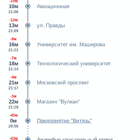
-15м
10м
Авиационная
21:06
-12м
13м
ул. Правды
21:09
-9м
16м
Университет им. Машерова
21:12
-7м
18м
Технологический университет
21:14
-4м
21м
Московский проспект
21:17
-3м
22м
Магазин "Вулкан"
21:18
-45м
0м
Предприятие "Витязь"
20:56
-43м
Аварийно-спасательный отряд