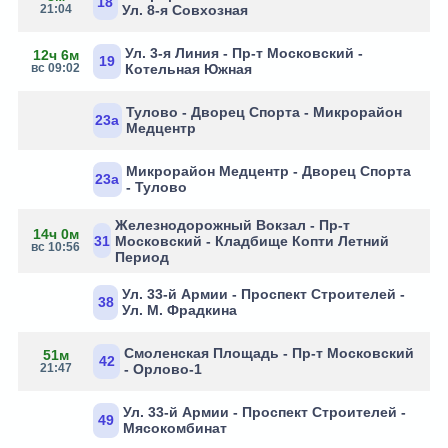
18
21:04
Ул. 8-я Совхозная
Ул. 3-я Линия - Пр-т Московский -
12ч 6м
19
вс 09:02
Котельная Южная
Тулово - Дворец Спорта - Микрорайон
23а
Медцентр
Микрорайон Медцентр - Дворец Спорта
23а
- Тулово
Железнодорожный Вокзал - Пр-т
14ч 0м
31
Московский - Кладбище Копти Летний
вс 10:56
Период
Ул. 33-й Армии - Проспект Строителей -
38
Ул. М. Фрадкина
Смоленская Площадь - Пр-т Московский
51м
42
21:47
- Орлово-1
Ул. 33-й Армии - Проспект Строителей -
49
Мясокомбинат