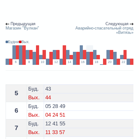
Предыдущая
Следующая
Магазин "Вулкан"
Аварийно-спасательный отряд
«Витязь»
Будни
Вых.
6
8
10
12
14
16
18
20
22
Расписание 3 трамвая Витебск - остановка Предприят
Буд.
43
5
Вых.
44
Буд.
05
28
49
6
Вых.
04
24
51
Буд.
12
41
55
7
Вых.
11
33
57