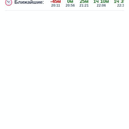
-45м
0м
25м
1ч 10м
1ч 35
Ближайшие:
20:11
20:56
21:21
22:06
22:31