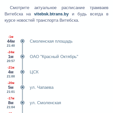
Смотрите актуальное расписание трамваев
Витебска на
vitebsk.btrans.by
и будь всегда в
курсе новостей транспорта Витебска.
-1м
44м
Смоленская площадь
21:40
-24м
1м
ОАО "Красный Октябрь"
20:57
-21м
4м
ЦСК
21:00
-20м
5м
ул. Чапаева
21:01
-17м
8м
ул. Смоленская
21:04