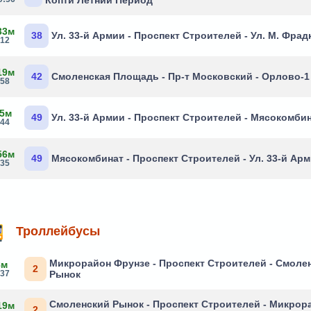
Копти Летний Период
33м
38
Ул. 33-й Армии - Проспект Строителей - Ул. М. Фрад
:12
19м
42
Смоленская Площадь - Пр-т Московский - Орлово-1
:58
 5м
49
Ул. 33-й Армии - Проспект Строителей - Мясокомби
:44
56м
49
Мясокомбинат - Проспект Строителей - Ул. 33-й Ар
:35
Троллейбусы
Микрорайон Фрунзе - Проспект Строителей - Смоле
8м
2
:37
Рынок
Смоленский Рынок - Проспект Строителей - Микрор
19м
2