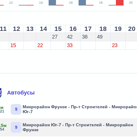
12
14
16
18
20
11
12
13
14
15
16
17
18
19
20
27
42
38
49
15
22
33
23
Автобусы
Микрорайон Фрунзе - Пр-т Строителей - Микрорайо
2м
9
:21
Юг-7
Микрорайон Юг-7 - Пр-т Строителей - Микрорайон
15м
9
:54
Фрунзе