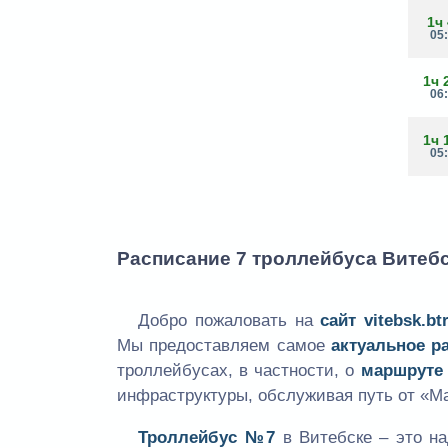
1ч
05
1ч 
06
1ч 
05
Расписание 7 троллейбуса Витебс
Добро пожаловать на
сайт
vitebsk.bt
Мы предоставляем самое
актуальное р
троллейбусах, в частности, о
маршруте
инфраструктуры, обслуживая путь от «Ма
Троллейбус №7
в Витебске – это на