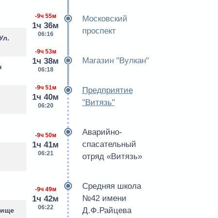
-9ч 55м
Московский
1ч 36м
проспект
06:16
Ул.
-9ч 53м
Магазин "Вулкан"
1ч 38м
н
06:18
-9ч 51м
Предприятие
1ч 40м
"Витязь"
06:20
Аварийно-
-9ч 50м
спасательный
1ч 41м
06:21
отряд «Витязь»
Средняя школа
-9ч 49м
№42 имени
1ч 42м
06:22
Д.Ф.Райцева
бище