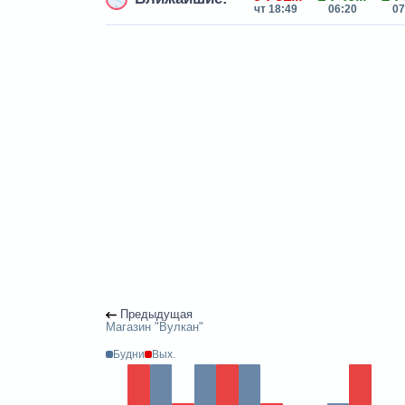
чт 18:49
06:20
07
Предыдущая
Магазин "Вулкан"
Будни
Вых.