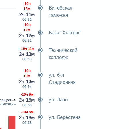
-10ч
Витебская
13м
2ч 11м
таможня
06:51
-10ч
12м
База "Хозторг"
2ч 12м
06:52
-10ч 11м
Технический
2ч 13м
колледж
06:53
-10ч
ул. 6-я
10м
2ч 14м
Стадионная
06:54
-10ч 9м
ул. Лазо
2ч 15м
ующая
«Витязь»
06:55
-10ч 6м
ул. Берестеня
2ч 18м
06:58