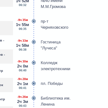
№40 имени
1ч 52м
06:32
М.М.Громова
-9ч 35м
пр-т
1ч 55м
Черняховского
06:35
в -
-9ч 33м
Гостиница
1ч 58м
"Лучеса"
06:38
в -
-9ч 30м
Колледж
2ч 0м
электротехники
06:40
тр
-9ч 28м
пл. Победы
2ч 1м
ок
06:41
-9ч 26м
Библиотека им.
нтр
2ч 3м
Ленина
06:43