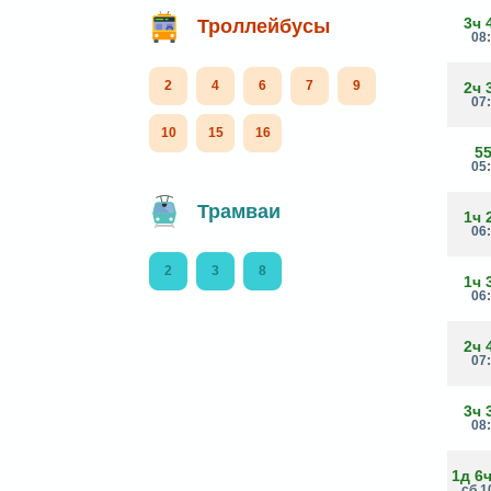
3ч 
Троллейбусы
08
2
4
6
7
9
2ч 
07
10
15
16
5
05
Трамваи
1ч 
06
2
3
8
1ч 
06
2ч 
07
3ч 
08
1д 6
сб 1