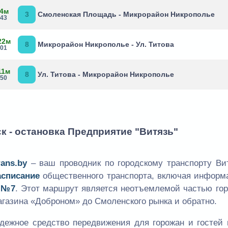
 4м
3
Смоленская Площадь - Микрорайон Никрополье
:43
22м
8
Микрорайон Никрополье - Ул. Титова
:01
11м
8
Ул. Титова - Микрорайон Никрополье
:50
к - остановка Предприятие "Витязь"
rans.by
– ваш проводник по городскому транспорту Вит
асписание
общественного транспорта, включая информ
 №7
. Этот маршрут является неотъемлемой частью го
газина «Доброном» до Смоленского рынка и обратно.
дежное средство передвижения для горожан и гостей 