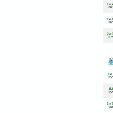
1ч 
06
1ч 
06
2ч 
07
1ч
05
5
05
1ч 
05