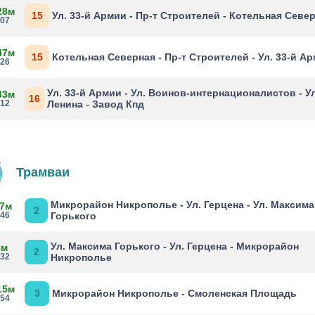
28м
15
Ул. 33-й Армии - Пр-т Строителей - Котельная Севе
:07
47м
15
Котельная Северная - Пр-т Строителей - Ул. 33-й А
:26
Ул. 33-й Армии - Ул. Воинов-интернационалистов - Ул
33м
16
:12
Ленина - Завод Кпд
Трамваи
Микрорайон Никрополье - Ул. Герцена - Ул. Максима
 7м
2
:46
Горького
Ул. Максима Горького - Ул. Герцена - Микрорайон
3м
2
:32
Никрополье
15м
3
Микрорайон Никрополье - Смоленская Площадь
:54