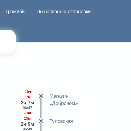
Трамвай
По названию остановки
-10ч
Магазин
17м
2ч 7м
«Доброном»
06:47
-10ч
15м
Туловская
2ч 9м
06:49