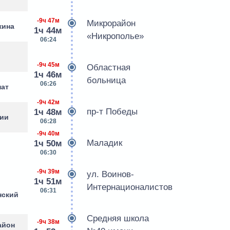
-9ч 47м
Микрорайон
кина
1ч 44м
«Никрополье»
06:24
-9ч 45м
Областная
1ч 46м
больница
06:26
нат
-9ч 42м
пр-т Победы
1ч 48м
мии
06:28
-9ч 40м
Маладик
1ч 50м
06:30
-9ч 39м
ул. Воинов-
1ч 51м
Интернационалистов
06:31
нский
Средняя школа
-9ч 38м
айон