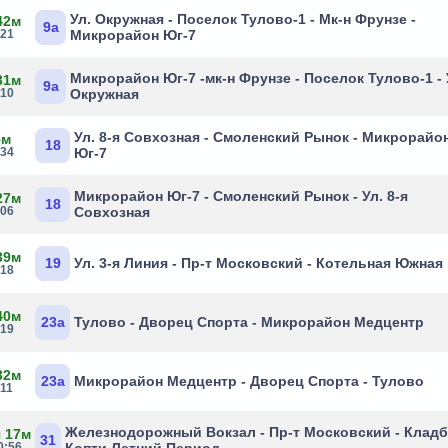
Ул. Окружная - Поселок Тулово-1 - Мк-н Фрунзе -
42м
9а
:21
Микрорайон Юг-7
Микрорайон Юг-7 -мк-н Фрунзе - Поселок Тулово-1 - 
31м
9а
:10
Окружная
Ул. 8-я Совхозная - Смоленский Рынок - Микрорайо
5м
18
:34
Юг-7
Микрорайон Юг-7 - Смоленский Рынок - Ул. 8-я
27м
18
:06
Совхозная
39м
19
Ул. 3-я Линия - Пр-т Московский - Котельная Южная
:18
40м
23а
Тулово - Дворец Спорта - Микрорайон Медцентр
:19
32м
23а
Микрорайон Медцентр - Дворец Спорта - Тулово
:11
Железнодорожный Вокзал - Пр-т Московский - Клад
ч 17м
31
0:56