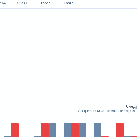
:14
08:31
15:27
16:42
След
Аварийно-спасательный отряд 