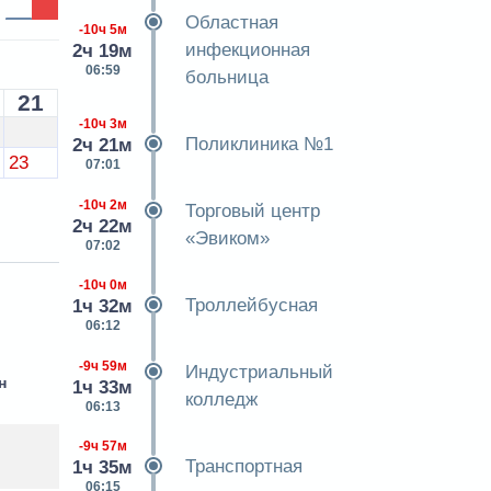
Областная
-10ч 5м
инфекционная
2ч 19м
06:59
больница
21
-10ч 3м
Поликлиника №1
2ч 21м
23
07:01
-10ч 2м
Торговый центр
2ч 22м
«Эвиком»
07:02
-10ч 0м
Троллейбусная
1ч 32м
06:12
-9ч 59м
Индустриальный
н
1ч 33м
колледж
06:13
-9ч 57м
Транспортная
1ч 35м
06:15