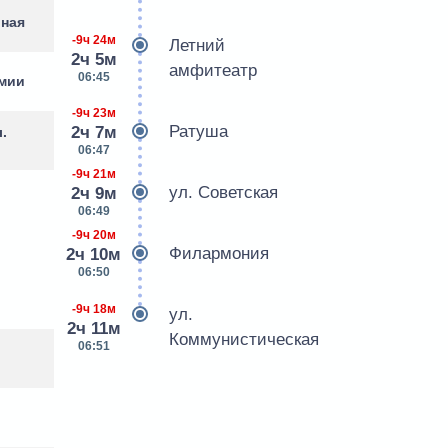
рная
-9ч 24м
Летний
2ч 5м
амфитеатр
06:45
рмии
-9ч 23м
Ратуша
2ч 7м
.
06:47
-9ч 21м
ул. Советская
2ч 9м
06:49
-9ч 20м
Филармония
2ч 10м
06:50
-9ч 18м
ул.
2ч 11м
Коммунистическая
06:51