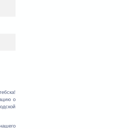
ебска!
ацию о
родской
нашего