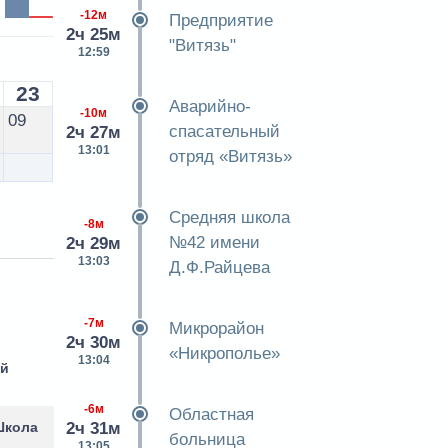
-12м
Предприятие
2ч 25м
"Витязь"
12:59
23
Аварийно-
-10м
09
спасательный
2ч 27м
13:01
отряд «Витязь»
Средняя школа
-8м
№42 имени
2ч 29м
13:03
Д.Ф.Райцева
-7м
Микрорайон
2ч 30м
«Никрополье»
13:04
ий
-6м
Областная
2ч 31м
Школа
больница
13:05