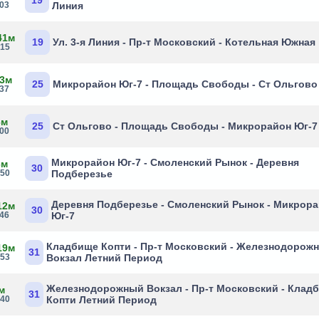
19
:03
Линия
41м
19
Ул. 3-я Линия - Пр-т Московский - Котельная Южная
:15
 3м
25
Микрорайон Юг-7 - Площадь Свободы - Ст Ольгово
:37
6м
25
Ст Ольгово - Площадь Свободы - Микрорайон Юг-7
:00
Микрорайон Юг-7 - Смоленский Рынок - Деревня
6м
30
:50
Подберезье
Деревня Подберезье - Смоленский Рынок - Микрор
12м
30
:46
Юг-7
Кладбище Копти - Пр-т Московский - Железнодорож
19м
31
:53
Вокзал Летний Период
Железнодорожный Вокзал - Пр-т Московский - Клад
м
31
:40
Копти Летний Период