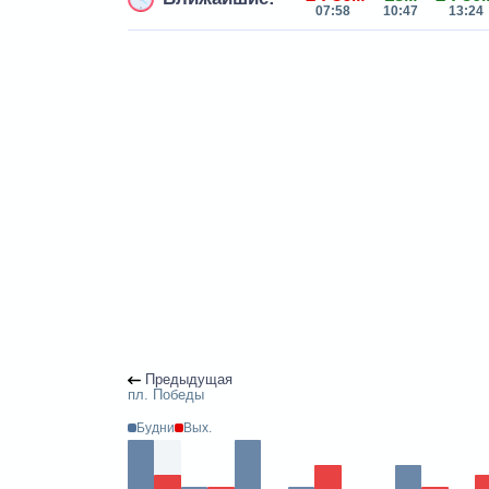
07:58
10:47
13:24
Предыдущая
пл. Победы
Будни
Вых.