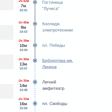
-2ч 42м
Гостиница
7м
"Лучеса"
10:41
-2ч 40м
Колледж
9м
электротехники
10:43
-2ч 39м
пл. Победы
10м
10:44
-2ч 36м
Библиотека им.
13м
Ленина
10:47
-2ч 35м
Летний
14м
амфитеатр
10:48
-2ч 33м
пл. Свободы
16м
10:50