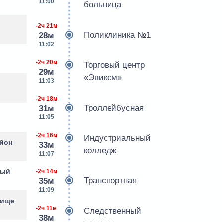
11:00
больница
-2ч 21м
Поликлиника №1
28м
11:02
-2ч 20м
Торговый центр
29м
«Эвиком»
11:03
-2ч 18м
Троллейбусная
31м
11:05
-2ч 16м
Индустриальный
айон
33м
колледж
11:07
ный
-2ч 14м
Транспортная
35м
11:09
бище
-2ч 11м
Следственный
38м