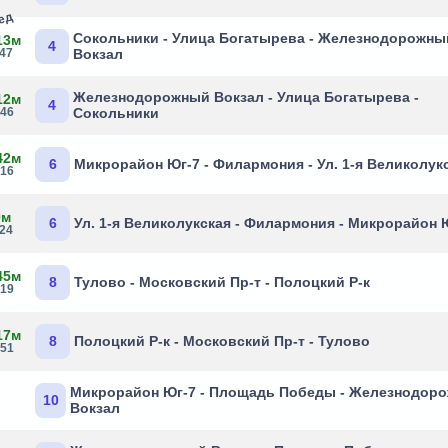
бед
Сокольники - Улица Богатырева - Железнодорожны
13м
4
:47
Вокзал
Железнодорожный Вокзал - Улица Богатырева -
12м
4
:46
Сокольники
42м
6
Микрорайон Юг-7 - Филармония - Ул. 1-я Великолук
:16
0м
6
Ул. 1-я Великолукская - Филармония - Микрорайон 
:24
45м
8
Тулово - Московский Пр-т - Полоцкий Р-к
:19
17м
8
Полоцкий Р-к - Московский Пр-т - Тулово
:51
Микрорайон Юг-7 - Площадь Победы - Железнодор
10
Вокзал