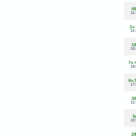
4
11
1ч
11
1
10
7ч 
18
6ч 
17
3
11
5
10
2