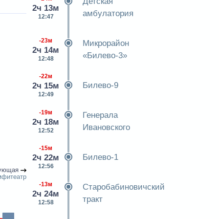
Детская
2ч 13м
амбулатория
12:47
-23м
Микрорайон
2ч 14м
«Билево-3»
12:48
-22м
Билево-9
2ч 15м
12:49
-19м
Генерала
2ч 18м
Ивановского
12:52
-15м
Билево-1
2ч 22м
12:56
ующая
мфитеатр
-13м
Старобабиновичский
2ч 24м
тракт
12:58