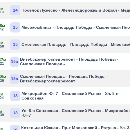
5м
14
Посёлок Лужесно - Железнодорожный Вокзал - Мед
:19
 8м
15
Мясокомбинат - Площадь Победы - Смоленская Пл
:42
6м
15
Смоленская Площадь - Площадь Победы - Мясоком
:50
Витебскэнергоспецремонт - Площадь Победы -
47м
15а
:21
Смоленская Площадь
Смоленская Площадь - Площадь Победы -
55м
15а
:29
Витебскэнергоспецремонт
Микрорайон Юг-7 - Смоленский Рынок - Ул. 8-я
0м
18
:04
Совхозная
Ул. 8-я Совхозная - Смоленский Рынок - Микрорайо
м
18
:39
Юг-7
Котельная Южная - Пр-т Московский - Ратуша - Ул. 3
9м