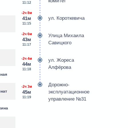
комитет
11:12
-2ч 8м
ул. Короткевича
41м
11:15
-2ч 6м
Улица Михаила
43м
Савицкого
11:17
-2ч 4м
ул. Жореса
44м
Алфёрова
11:18
зная
Дорожно-
-2ч 3м
инат
эксплуатационное
45м
11:19
управление №31
кина