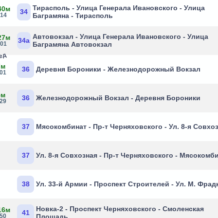
Тирасполь - Улица Генерала Ивановского - Улица
40м
34
:14
Баграмяна - Тирасполь
Автовокзал - Улица Генерала Ивановского - Улица
27м
34а
:01
Баграмяна Автовокзал
бед
7м
36
Деревня Бороники - Железнодорожный Вокзал
:01
5м
36
Железнодорожный Вокзал - Деревня Бороники
:29
37
Мясокомбинат - Пр-т Черняховского - Ул. 8-я Совхо
37
Ул. 8-я Совхозная - Пр-т Черняховского - Мясокомб
38
Ул. 33-й Армии - Проспект Строителей - Ул. М. Фрад
Новка-2 - Проспект Черняховского - Смоленская
16м
41
:50
Площадь