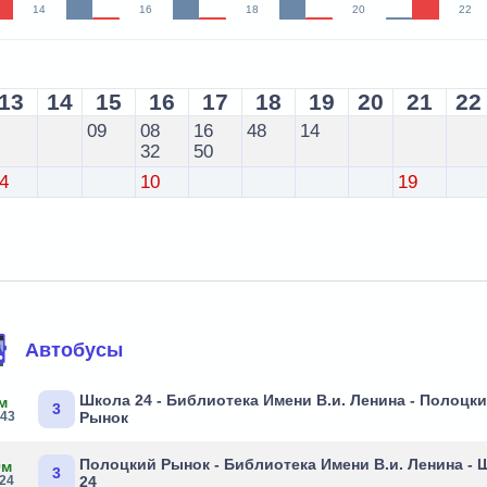
14
16
18
20
22
13
14
15
16
17
18
19
20
21
22
09
08
16
48
14
32
50
4
10
19
Автобусы
Школа 24 - Библиотека Имени В.и. Ленина - Полоцк
м
3
:43
Рынок
Полоцкий Рынок - Библиотека Имени В.и. Ленина - 
0м
3
:24
24