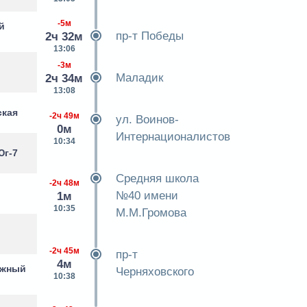
-5м
й
пр-т Победы
2ч 32м
13:06
-3м
Маладик
2ч 34м
13:08
ская
-2ч 49м
ул. Воинов-
0м
Интернационалистов
10:34
Юг-7
Средняя школа
-2ч 48м
№40 имени
1м
10:35
М.М.Громова
-2ч 45м
пр-т
4м
ожный
Черняховского
10:38