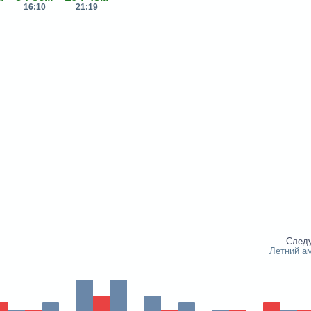
16:10
21:19
След
Летний а