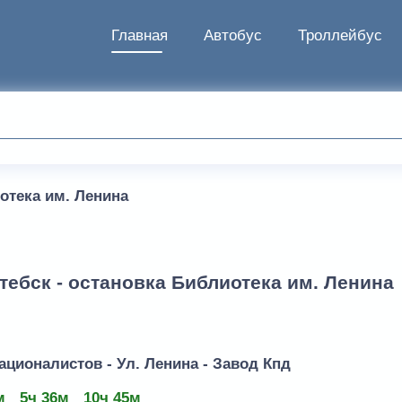
Главная
Автобус
Троллейбус
отека им. Ленина
тебск - остановка Библиотека им. Ленина
ационалистов - Ул. Ленина - Завод Кпд
м
5ч 36м
10ч 45м