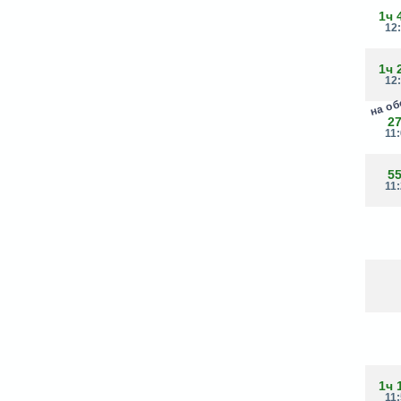
1ч 
12
1ч 
12
на о
2
11
5
11
1ч 
11