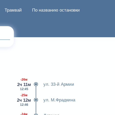
Трамвай
По названию остановки
-26м
ул. 33-й Армии
2ч 11м
12:45
-25м
ул. М.Фрадкина
2ч 12м
12:46
-24м