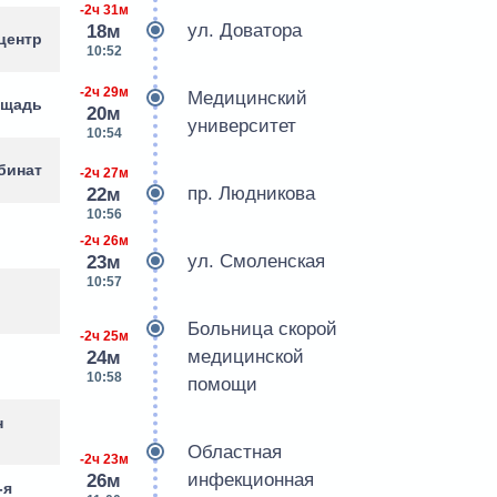
-2ч 31м
ул. Доватора
18м
центр
10:52
-2ч 29м
Медицинский
ощадь
20м
университет
10:54
бинат
-2ч 27м
пр. Людникова
22м
10:56
-2ч 26м
ул. Смоленская
23м
10:57
Больница скорой
-2ч 25м
медицинской
24м
10:58
помощи
н
Областная
-2ч 23м
инфекционная
26м
-я