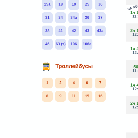
15а
18
19
25
30
на о
1ч 
11
31
34
34а
36
37
2ч 
38
41
42
43
43а
12
46
63 (э)
106
106а
1ч 
12
Троллейбусы
5
11
1
2
4
6
7
1ч 
12
8
9
11
15
16
2ч 
12