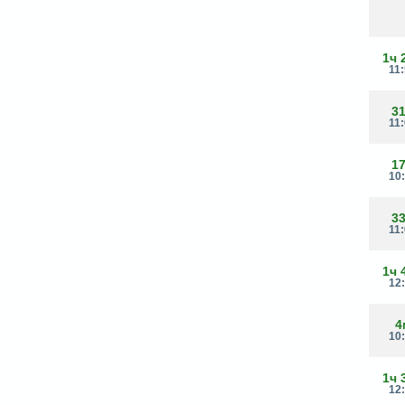
1ч 
11
3
11
1
10
3
11
1ч 
12
4
10
1ч 
12