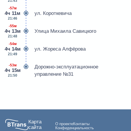
21:43
-57м
4ч 11м
ул. Короткевича
21:46
-55м
4ч 13м
Улица Михаила Савицкого
21:48
-54м
4ч 14м
ул. Жореса Алфёрова
21:49
-53м
Дорожно-эксплуатационное
4ч 15м
управление №31
21:50
Карта
О проекте
Контакты
сайта
Конфиденциальность