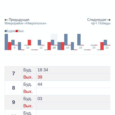
Предыдущая
Следующая
Микрорайон «Никрополье»
пр-т Победы
Будни
Вых.
8
10
12
14
16
18
20
22
Расписание 16 троллейбуса Витебск - остановка Обл
Буд.
18
34
7
Вых.
39
Буд.
44
8
Вых.
Буд.
03
9
Вых.
Буд.