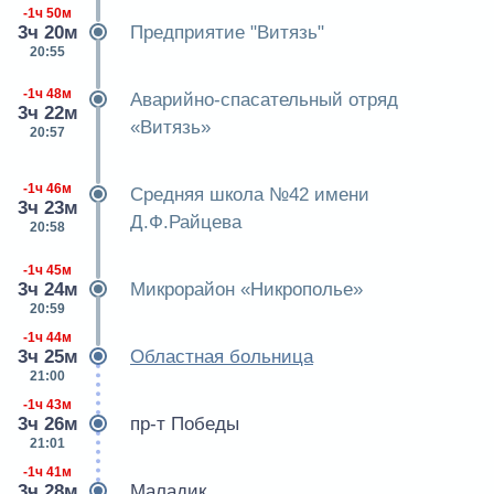
-1ч 50м
3ч 20м
Предприятие "Витязь"
20:55
-1ч 48м
Аварийно-спасательный отряд
3ч 22м
«Витязь»
20:57
-1ч 46м
Средняя школа №42 имени
3ч 23м
Д.Ф.Райцева
20:58
-1ч 45м
3ч 24м
Микрорайон «Никрополье»
20:59
-1ч 44м
3ч 25м
Областная больница
21:00
-1ч 43м
3ч 26м
пр-т Победы
21:01
-1ч 41м
3ч 28м
Маладик