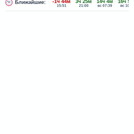
-1ч 44м
3ч 25м
14ч 4м
16ч 5
Ближайшие:
15:51
21:00
вс 07:39
вс 10:2