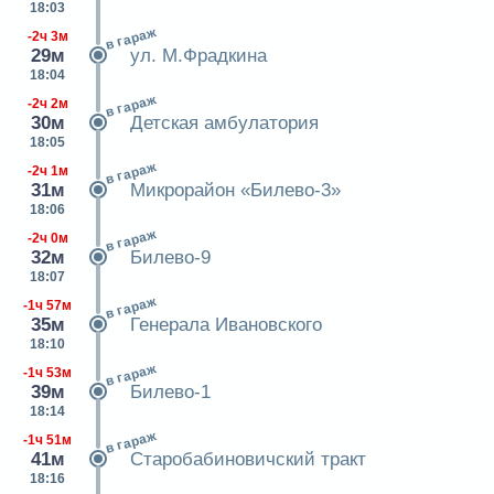
18:03
в гараж
-2ч 3м
29м
ул. М.Фрадкина
18:04
в гараж
-2ч 2м
30м
Детская амбулатория
18:05
в гараж
-2ч 1м
31м
Микрорайон «Билево-3»
18:06
в гараж
-2ч 0м
32м
Билево-9
18:07
в гараж
-1ч 57м
35м
Генерала Ивановского
18:10
в гараж
-1ч 53м
39м
Билево-1
18:14
в гараж
-1ч 51м
41м
Старобабиновичский тракт
18:16