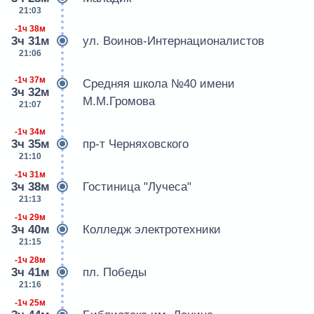
21:03
-1ч 38м
3ч 31м
ул. Воинов-Интернационалистов
21:06
-1ч 37м
Средняя школа №40 имени
3ч 32м
М.М.Громова
21:07
-1ч 34м
3ч 35м
пр-т Черняховского
21:10
-1ч 31м
3ч 38м
Гостиница "Лучеса"
21:13
-1ч 29м
3ч 40м
Колледж электротехники
21:15
-1ч 28м
3ч 41м
пл. Победы
21:16
-1ч 25м