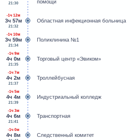
помощи
21:30
-1ч 12м
3ч 57м
Областная инфекционная больница
21:32
-1ч 10м
3ч 59м
Поликлиника №1
21:34
-1ч 9м
4ч 0м
Торговый центр «Эвиком»
21:35
-1ч 7м
4ч 2м
Троллейбусная
21:37
-1ч 5м
4ч 4м
Индустриальный колледж
21:39
-1ч 3м
4ч 6м
Транспортная
21:41
-1ч 0м
4ч 8м
Следственный комитет