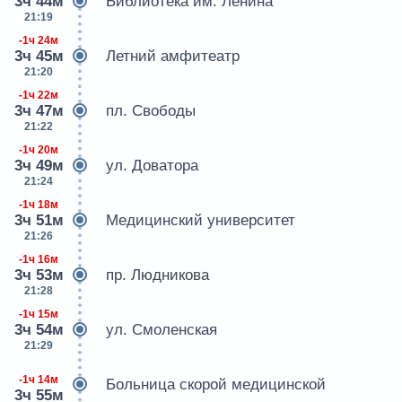
3ч 44м
Библиотека им. Ленина
21:19
-1ч 24м
3ч 45м
Летний амфитеатр
21:20
-1ч 22м
3ч 47м
пл. Свободы
21:22
-1ч 20м
3ч 49м
ул. Доватора
21:24
-1ч 18м
3ч 51м
Медицинский университет
21:26
-1ч 16м
3ч 53м
пр. Людникова
21:28
-1ч 15м
3ч 54м
ул. Смоленская
21:29
-1ч 14м
Больница скорой медицинской
3ч 55м