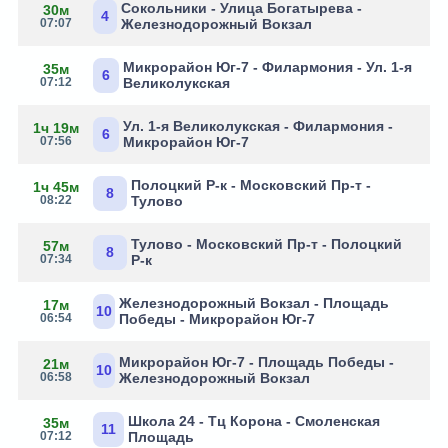
Сокольники - Улица Богатырева -
30м
4
07:07
Железнодорожный Вокзал
Микрорайон Юг-7 - Филармония - Ул. 1-я
35м
6
07:12
Великолукская
Ул. 1-я Великолукская - Филармония -
1ч 19м
6
07:56
Микрорайон Юг-7
Полоцкий Р-к - Московский Пр-т -
1ч 45м
8
08:22
Тулово
Тулово - Московский Пр-т - Полоцкий
57м
8
07:34
Р-к
Железнодорожный Вокзал - Площадь
17м
10
06:54
Победы - Микрорайон Юг-7
Микрорайон Юг-7 - Площадь Победы -
21м
10
06:58
Железнодорожный Вокзал
Школа 24 - Тц Корона - Смоленская
35м
11
07:12
Площадь