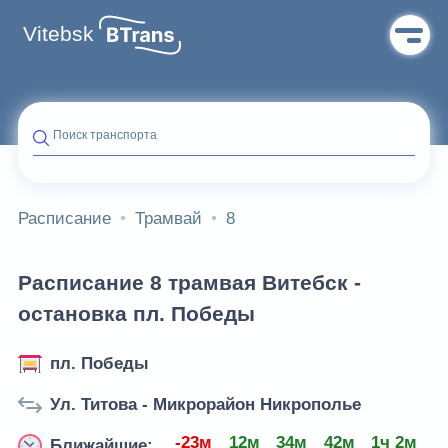
Vitebsk
Поиск транспорта
Расписание
Трамвай
8
Расписание 8 трамвая Витебск -
остановка пл. Победы
пл. Победы
Ул. Титова - Микрорайон Никрополье
-23м
12м
34м
42м
1ч 2м
1
Ближайшие: