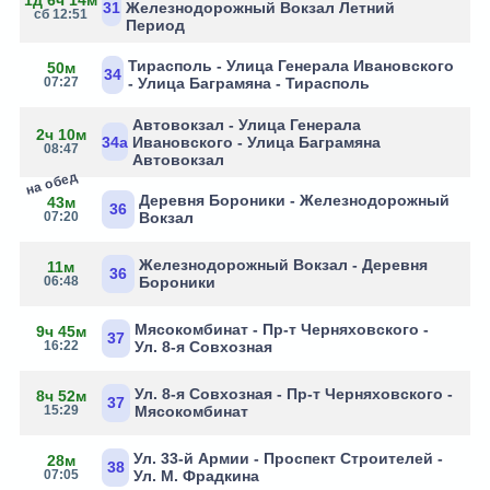
1д 6ч 14м
31
Железнодорожный Вокзал Летний
сб 12:51
Период
Тирасполь - Улица Генерала Ивановского
50м
34
07:27
- Улица Баграмяна - Тирасполь
Автовокзал - Улица Генерала
2ч 10м
34а
Ивановского - Улица Баграмяна
08:47
Автовокзал
на обед
Деревня Бороники - Железнодорожный
43м
36
07:20
Вокзал
Железнодорожный Вокзал - Деревня
11м
36
06:48
Бороники
Мясокомбинат - Пр-т Черняховского -
9ч 45м
37
16:22
Ул. 8-я Совхозная
Ул. 8-я Совхозная - Пр-т Черняховского -
8ч 52м
37
15:29
Мясокомбинат
Ул. 33-й Армии - Проспект Строителей -
28м
38
07:05
Ул. М. Фрадкина