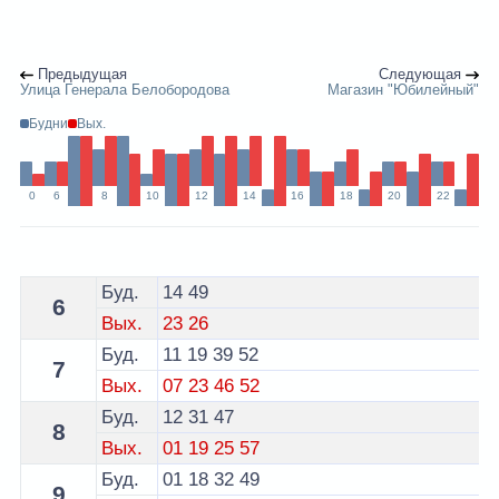
Предыдущая
Следующая
Улица Генерала Белобородова
Магазин "Юбилейный"
Будни
Вых.
0
6
8
10
12
14
16
18
20
22
Расписание 8 трамвая Витебск - остановка пл. Побед
Буд.
14
49
6
Вых.
23
26
Буд.
11
19
39
52
7
Вых.
07
23
46
52
Буд.
12
31
47
8
Вых.
01
19
25
57
Буд.
01
18
32
49
9