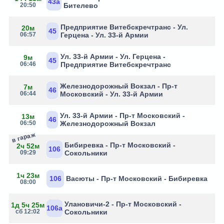
43а
20:50
Бителево
Предприятие Витебскречтранс - Ул.
20м
45
06:57
Герцена - Ул. 33-й Армии
Ул. 33-й Армии - Ул. Герцена -
9м
45
06:46
Предприятие Витебскречтранс
Железнодорожный Вокзал - Пр-т
7м
46
06:44
Московский - Ул. 33-й Армии
Ул. 33-й Армии - Пр-т Московский -
13м
46
06:50
Железнодорожный Вокзал
в гараж
Бибиревка - Пр-т Московский -
2ч 52м
106
09:29
Сокольники
1ч 23м
106
Васюты - Пр-т Московский - Бибиревка
08:00
Улановичи-2 - Пр-т Московский -
1д 5ч 25м
106а
сб 12:02
Сокольники