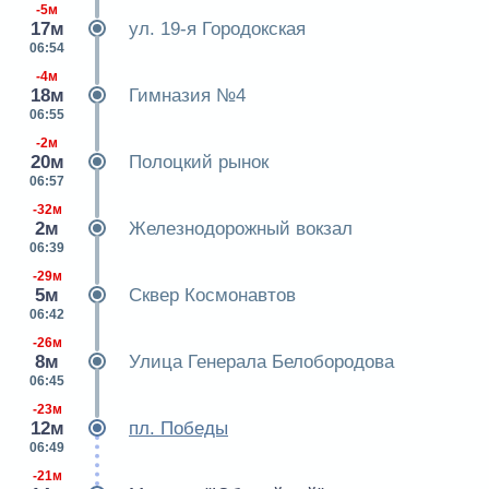
-5м
17м
ул. 19-я Городокская
06:54
-4м
18м
Гимназия №4
06:55
-2м
20м
Полоцкий рынок
06:57
-32м
2м
Железнодорожный вокзал
06:39
-29м
5м
Сквер Космонавтов
06:42
-26м
8м
Улица Генерала Белобородова
06:45
-23м
12м
пл. Победы
06:49
-21м