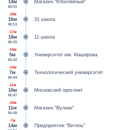
14м
Магазин "Юбилейный"
06:51
-19м
16м
31 школа
06:53
-17м
18м
11 школа
06:55
-15м
5м
Университет им. Машерова
06:42
-14м
7м
Технологический университет
06:44
-11м
10м
Московский проспект
06:47
-10м
11м
Магазин "Вулкан"
06:48
-7м
14м
Предприятие "Витязь"