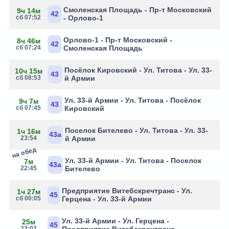
Смоленская Площадь - Пр-т Московский
9ч 14м
42
сб 07:52
- Орлово-1
Орлово-1 - Пр-т Московский -
8ч 46м
42
сб 07:24
Смоленская Площадь
Посёлок Кировский - Ул. Титова - Ул. 33-
10ч 15м
43
сб 08:53
й Армии
Ул. 33-й Армии - Ул. Титова - Посёлок
9ч 7м
43
сб 07:45
Кировский
Поселок Бителево - Ул. Титова - Ул. 33-
1ч 16м
43а
23:54
й Армии
на обед
Ул. 33-й Армии - Ул. Титова - Поселок
7м
43а
22:45
Бителево
Предприятие Витебскречтранс - Ул.
1ч 27м
45
сб 00:05
Герцена - Ул. 33-й Армии
Ул. 33-й Армии - Ул. Герцена -
25м
45
23:03