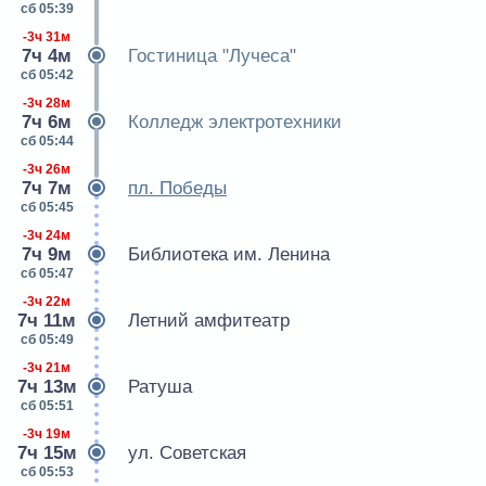
сб 05:39
-3ч 31м
7ч 4м
Гостиница "Лучеса"
сб 05:42
-3ч 28м
7ч 6м
Колледж электротехники
сб 05:44
-3ч 26м
7ч 7м
пл. Победы
сб 05:45
-3ч 24м
7ч 9м
Библиотека им. Ленина
сб 05:47
-3ч 22м
7ч 11м
Летний амфитеатр
сб 05:49
-3ч 21м
7ч 13м
Ратуша
сб 05:51
-3ч 19м
7ч 15м
ул. Советская
сб 05:53