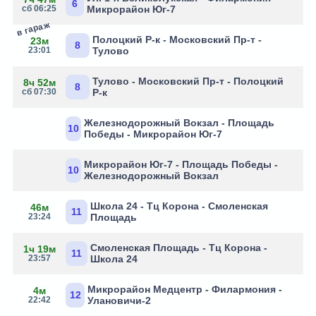
6
сб 06:25
Микрорайон Юг-7
в гараж
Полоцкий Р-к - Московский Пр-т -
23м
8
23:01
Тулово
Тулово - Московский Пр-т - Полоцкий
8ч 52м
8
сб 07:30
Р-к
Железнодорожный Вокзал - Площадь
10
Победы - Микрорайон Юг-7
Микрорайон Юг-7 - Площадь Победы -
10
Железнодорожный Вокзал
Школа 24 - Тц Корона - Смоленская
46м
11
23:24
Площадь
Смоленская Площадь - Тц Корона -
1ч 19м
11
23:57
Школа 24
Микрорайон Медцентр - Филармония -
4м
12
22:42
Улановичи-2