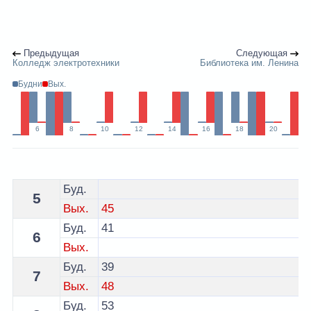
Предыдущая
Следующая
Колледж электротехники
Библиотека им. Ленина
Будни
Вых.
6
8
10
12
14
16
18
20
Расписание 7 троллейбуса Витебск - остановка пл. П
Буд.
5
Вых.
45
Буд.
41
6
Вых.
Буд.
39
7
Вых.
48
Буд.
53