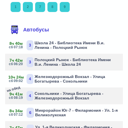
1
2
7
8
9
Автобусы
Школа 24 - Библиотека Имени В.и.
8ч 40м
3
сб 07:18
Ленина - Полоцкий Рынок
Полоцкий Рынок - Библиотека Имени
7ч 42м
3
сб 06:20
В.и. Ленина - Школа 24
Железнодорожный Вокзал - Улица
10ч 24м
4
сб 09:02
Богатырева - Сокольники
на обед
Сокольники - Улица Богатырева -
9ч 41м
4
сб 08:19
Железнодорожный Вокзал
Микрорайон Юг-7 - Филармония - Ул. 1-я
8ч 34м
6
сб 07:12
Великолукская
Ул. 1-я Великолукская - Филармония -
7ч 47м