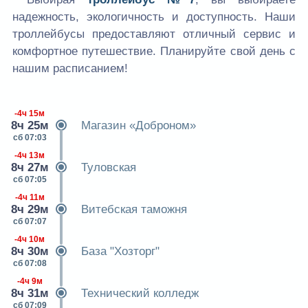
надежность, экологичность и доступность. Наши
троллейбусы предоставляют отличный сервис и
комфортное путешествие. Планируйте свой день с
нашим расписанием!
-4ч 15м
8ч 25м
Магазин «Доброном»
сб 07:03
-4ч 13м
8ч 27м
Туловская
сб 07:05
-4ч 11м
8ч 29м
Витебская таможня
сб 07:07
-4ч 10м
8ч 30м
База "Хозторг"
сб 07:08
-4ч 9м
8ч 31м
Технический колледж
сб 07:09