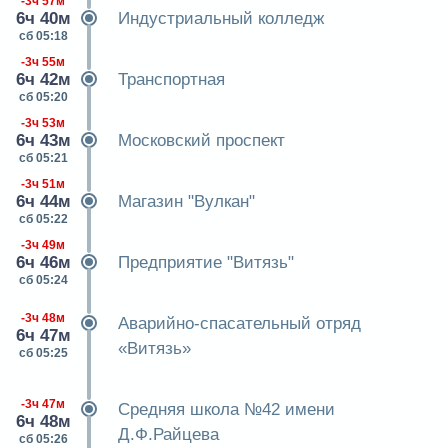
-3ч 57м
6ч 40м
Индустриальный колледж
сб 05:18
-3ч 55м
6ч 42м
Транспортная
сб 05:20
-3ч 53м
6ч 43м
Московский проспект
сб 05:21
-3ч 51м
6ч 44м
Магазин "Вулкан"
сб 05:22
-3ч 49м
6ч 46м
Предприятие "Витязь"
сб 05:24
-3ч 48м
Аварийно-спасательный отряд
6ч 47м
«Витязь»
сб 05:25
-3ч 47м
Средняя школа №42 имени
6ч 48м
Д.Ф.Райцева
сб 05:26