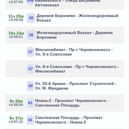
34а
Ивановского - Улица Баграмяна
сб 07:04
Автовокзал
Деревня Бороники - Железнодорожный
11ч 20м
36
сб 09:58
Вокзал
Железнодорожный Вокзал - Деревня
10ч 23м
36
сб 09:01
Бороники
Мясокомбинат - Пр-т Черняховского -
37
Ул. 8-я Совхозная
Ул. 8-я Совхозная - Пр-т Черняховского -
37
Мясокомбинат
Ул. 33-й Армии - Проспект Строителей -
38
Ул. М. Фрадкина
Новка-2 - Проспект Черняховского -
9ч 26м
41
сб 08:04
Смоленская Площадь
Смоленская Площадь - Проспект
8ч 37м
41
сб 07:15
Черняховского - Новка-2