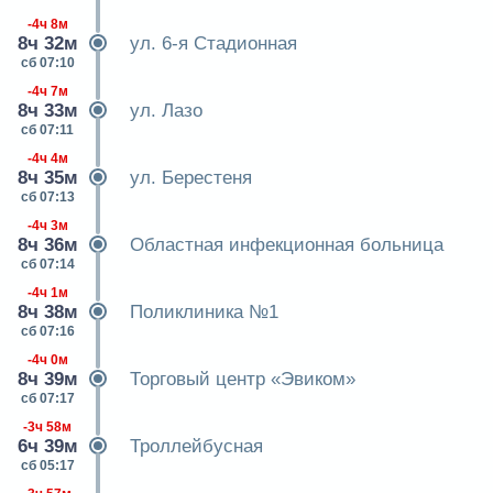
-4ч 8м
8ч 32м
ул. 6-я Стадионная
сб 07:10
-4ч 7м
8ч 33м
ул. Лазо
сб 07:11
-4ч 4м
8ч 35м
ул. Берестеня
сб 07:13
-4ч 3м
8ч 36м
Областная инфекционная больница
сб 07:14
-4ч 1м
8ч 38м
Поликлиника №1
сб 07:16
-4ч 0м
8ч 39м
Торговый центр «Эвиком»
сб 07:17
-3ч 58м
6ч 39м
Троллейбусная
сб 05:17