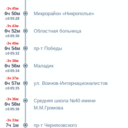
-3ч 45м
6ч 50м
Микрорайон «Никрополье»
сб 05:28
-3ч 43м
6ч 52м
Областная больница
сб 05:30
-3ч 40м
6ч 54м
пр-т Победы
сб 05:32
-3ч 38м
6ч 56м
Маладик
сб 05:34
-3ч 37м
6ч 57м
ул. Воинов-Интернационалистов
сб 05:35
-3ч 36м
Средняя школа №40 имени
6ч 58м
М.М.Громова
сб 05:36
-3ч 33м
7ч 1м
пр-т Черняховского