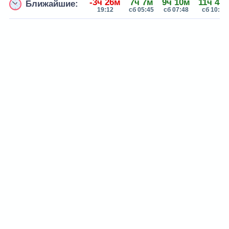
-3ч 26м
7ч 7м
9ч 10м
11ч 48
Ближайшие:
19:12
сб 05:45
сб 07:48
сб 10:26