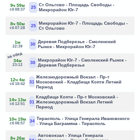
Ст Ольгово - Площадь Свободы -
9ч 59м
25
сб 08:37
Микрорайон Юг-7
Микрорайон Юг-7 - Площадь Свободы -
8ч 50м
25
сб 07:28
Ст Ольгово
Деревня Подберезье - Смоленский
1м
30
22:39
Рынок - Микрорайон Юг-7
на обед
Микрорайон Юг-7 - Смоленский Рынок -
34м
30
23:12
Деревня Подберезье
Железнодорожный Вокзал - Пр-т
12ч 4м
31
Московский - Кладбище Копти Летний
сб 10:42
Период
Кладбище Копти - Пр-т Московский -
14ч 13м
31
Железнодорожный Вокзал Летний
сб 12:51
Период
Тирасполь - Улица Генерала Ивановского
10ч 19м
34
сб 08:57
- Улица Баграмяна - Тирасполь
Автовокзал - Улица Генерала
8ч 26м