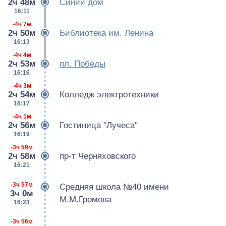
2ч 48м
Синий дом
16:11
-4ч 7м
2ч 50м
Библиотека им. Ленина
16:13
-4ч 4м
2ч 53м
пл. Победы
16:16
-4ч 3м
2ч 54м
Колледж электротехники
16:17
-4ч 1м
2ч 56м
Гостиница "Лучеса"
16:19
-3ч 59м
2ч 58м
пр-т Черняховского
16:21
-3ч 57м
Средняя школа №40 имени
3ч 0м
М.М.Громова
16:23
-3ч 56м