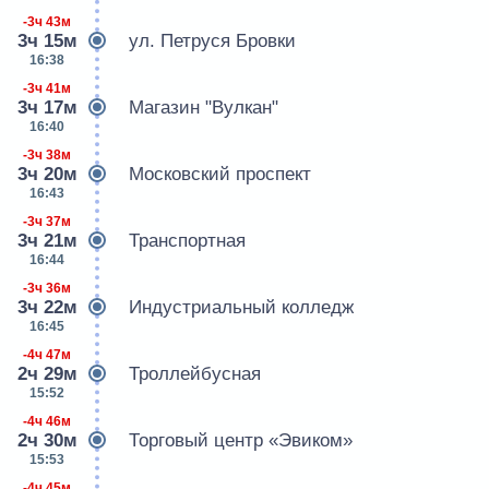
-3ч 43м
3ч 15м
ул. Петруся Бровки
16:38
-3ч 41м
3ч 17м
Магазин "Вулкан"
16:40
-3ч 38м
3ч 20м
Московский проспект
16:43
-3ч 37м
3ч 21м
Транспортная
16:44
-3ч 36м
3ч 22м
Индустриальный колледж
16:45
-4ч 47м
2ч 29м
Троллейбусная
15:52
-4ч 46м
2ч 30м
Торговый центр «Эвиком»
15:53
-4ч 45м