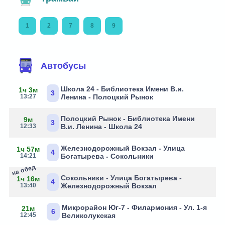
1
2
7
8
9
Автобусы
Школа 24 - Библиотека Имени В.и.
1ч 3м
3
13:27
Ленина - Полоцкий Рынок
Полоцкий Рынок - Библиотека Имени
9м
3
12:33
В.и. Ленина - Школа 24
Железнодорожный Вокзал - Улица
1ч 57м
4
14:21
Богатырева - Сокольники
на обед
Сокольники - Улица Богатырева -
1ч 16м
4
13:40
Железнодорожный Вокзал
Микрорайон Юг-7 - Филармония - Ул. 1-я
21м
6
12:45
Великолукская