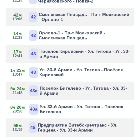
12:24
Черняховского - Новка-2
Смоленская Площадь - Пр-т Московский
42м
42
13:06
- Орлово-1
Орлово-1 - Пр-т Московский -
14м
42
12:38
Смоленская Площадь
Посёлок Кировский - Ул. Титова - Ул. 33-
17м
43
12:41
й Армии
Ул. 33-й Армии - Ул. Титова - Посёлок
1ч 23м
43
13:47
Кировский
Поселок Бителево - Ул. Титова - Ул. 33-
9ч 24м
43а
21:48
й Армии
Ул. 33-й Армии - Ул. Титова - Поселок
8ч 26м
43а
20:50
Бителево
Предприятие Витебскречтранс - Ул.
55м
45
13:19
Герцена - Ул. 33-й Армии