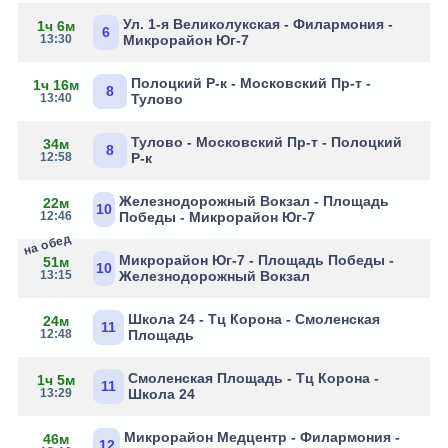
Ул. 1-я Великолукская - Филармония -
1ч 6м
6
13:30
Микрорайон Юг-7
Полоцкий Р-к - Московский Пр-т -
1ч 16м
8
13:40
Тулово
Тулово - Московский Пр-т - Полоцкий
34м
8
12:58
Р-к
Железнодорожный Вокзал - Площадь
22м
10
12:46
Победы - Микрорайон Юг-7
на обед
Микрорайон Юг-7 - Площадь Победы -
51м
10
13:15
Железнодорожный Вокзал
Школа 24 - Тц Корона - Смоленская
24м
11
12:48
Площадь
Смоленская Площадь - Тц Корона -
1ч 5м
11
13:29
Школа 24
Микрорайон Медцентр - Филармония -
46м
12