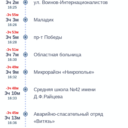
3ч 2м
ул. Воинов-Интернационалистов
16:25
-3ч 55м
3ч 3м
Маладик
16:26
-3ч 53м
3ч 5м
пр-т Победы
16:28
-3ч 51м
3ч 7м
Областная больница
16:30
-3ч 49м
3ч 9м
Микрорайон «Никрополье»
16:32
-3ч 48м
Средняя школа №42 имени
3ч 10м
Д.Ф.Райцева
16:33
-3ч 45м
Аварийно-спасательный отряд
3ч 13м
«Витязь»
16:36