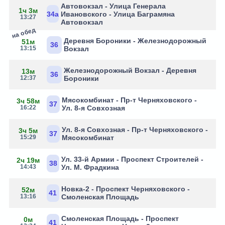
Автовокзал - Улица Генерала
1ч 3м
34а
Ивановского - Улица Баграмяна
13:27
Автовокзал
на обед
Деревня Бороники - Железнодорожный
51м
36
13:15
Вокзал
Железнодорожный Вокзал - Деревня
13м
36
12:37
Бороники
Мясокомбинат - Пр-т Черняховского -
3ч 58м
37
16:22
Ул. 8-я Совхозная
Ул. 8-я Совхозная - Пр-т Черняховского -
3ч 5м
37
15:29
Мясокомбинат
Ул. 33-й Армии - Проспект Строителей -
2ч 19м
38
14:43
Ул. М. Фрадкина
Новка-2 - Проспект Черняховского -
52м
41
13:16
Смоленская Площадь
Смоленская Площадь - Проспект
0м
41