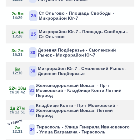
Ст Ольгово - Площадь Свободы -
2ч 5м
25
14:29
Микрорайон Юг-7
Микрорайон Юг-7 - Площадь Свободы -
1ч 4м
25
13:28
Ст Ольгово
Деревня Подберезье - Смоленский
3ч 7м
30
15:31
Рынок - Микрорайон Юг-7
Микрорайон Юг-7 - Смоленский Рынок -
6м
30
12:30
Деревня Подберезье
Железнодорожный Вокзал - Пр-т
22ч 18м
31
Московский - Кладбище Копти Летний
сб 10:42
Период
Кладбище Копти - Пр-т Московский -
1д 27м
31
Железнодорожный Вокзал Летний
сб 12:51
Период
в гараж
Тирасполь - Улица Генерала Ивановского
7м
34
12:31
- Улица Баграмяна - Тирасполь