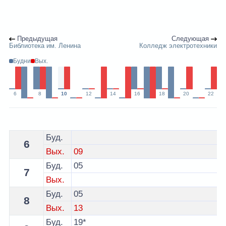
Предыдущая
Следующая
Библиотека им. Ленина
Колледж электротехники
Будни
Вых.
6
8
10
12
14
16
18
20
22
Расписание 7 троллейбуса Витебск - остановка пл. П
Буд.
6
Вых.
09
Буд.
05
7
Вых.
Буд.
05
8
Вых.
13
Буд.
19*