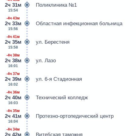
2ч 31м
Поликлиника №1
15:54
-4ч 43м
2ч 33м
Областная инфекционная больница
15:56
-4ч 41м
2ч 35м
ул. Берестеня
15:58
-4ч 38м
2ч 38м
ул. Лазо
16:01
-4ч 37м
2ч 39м
ул. 6-я Стадионная
16:02
-4ч 36м
2ч 40м
Технический колледж
16:03
-4ч 35м
2ч 41м
Протезно-ортопедический центр
16:04
-4ч 34м
2ч 42м
Витебская таможня