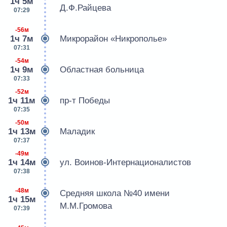
1ч 5м
Д.Ф.Райцева
07:29
-56м
1ч 7м
Микрорайон «Никрополье»
07:31
-54м
1ч 9м
Областная больница
07:33
-52м
1ч 11м
пр-т Победы
07:35
-50м
1ч 13м
Маладик
07:37
-49м
1ч 14м
ул. Воинов-Интернационалистов
07:38
-48м
Средняя школа №40 имени
1ч 15м
М.М.Громова
07:39