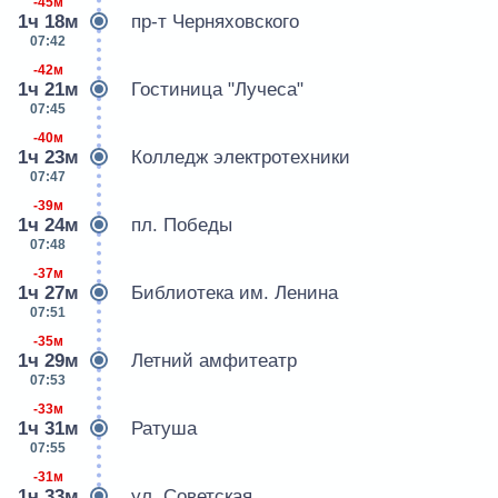
-45м
1ч 18м
пр-т Черняховского
07:42
-42м
1ч 21м
Гостиница "Лучеса"
07:45
-40м
1ч 23м
Колледж электротехники
07:47
-39м
1ч 24м
пл. Победы
07:48
-37м
1ч 27м
Библиотека им. Ленина
07:51
-35м
1ч 29м
Летний амфитеатр
07:53
-33м
1ч 31м
Ратуша
07:55
-31м
1ч 33м
ул. Советская