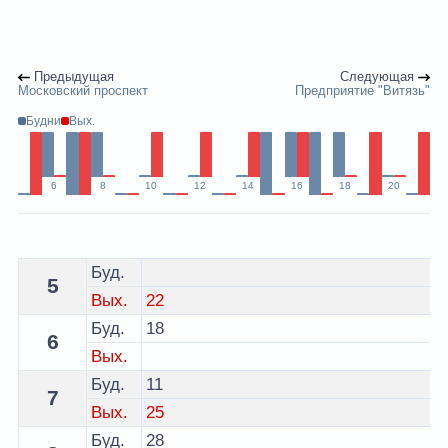
Предыдущая
Следующая
Московский проспект
Предприятие "Витязь"
Будни
Вых.
6
8
10
12
14
16
18
20
Расписание 7 троллейбуса Витебск - остановка Магаз
Буд.
5
Вых.
22
Буд.
18
6
Вых.
Буд.
11
7
Вых.
25
Буд.
28