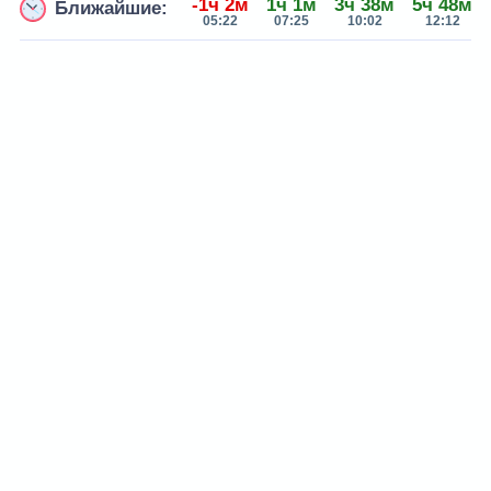
-1ч 2м
1ч 1м
3ч 38м
5ч 48м
Ближайшие:
05:22
07:25
10:02
12:12