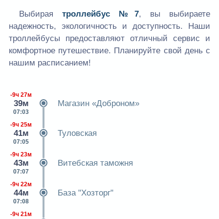
Выбирая
троллейбус №7
, вы выбираете
надежность, экологичность и доступность. Наши
троллейбусы предоставляют отличный сервис и
комфортное путешествие. Планируйте свой день с
нашим расписанием!
-9ч 27м
39м
Магазин «Доброном»
07:03
-9ч 25м
41м
Туловская
07:05
-9ч 23м
43м
Витебская таможня
07:07
-9ч 22м
44м
База "Хозторг"
07:08
-9ч 21м