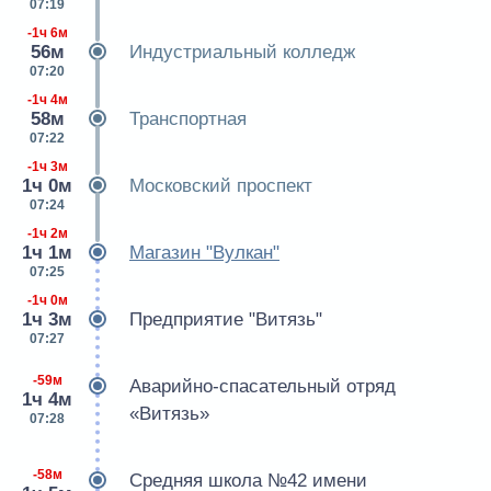
07:19
-1ч 6м
56м
Индустриальный колледж
07:20
-1ч 4м
58м
Транспортная
07:22
-1ч 3м
1ч 0м
Московский проспект
07:24
-1ч 2м
1ч 1м
Магазин "Вулкан"
07:25
-1ч 0м
1ч 3м
Предприятие "Витязь"
07:27
-59м
Аварийно-спасательный отряд
1ч 4м
«Витязь»
07:28
-58м
Средняя школа №42 имени