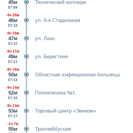
45м
Технический колледж
07:09
-9ч 20м
46м
ул. 6-я Стадионная
07:10
-9ч 19м
47м
ул. Лазо
07:11
-9ч 17м
49м
ул. Берестеня
07:13
-9ч 16м
50м
Областная инфекционная больница
07:14
-9ч 14м
52м
Поликлиника №1
07:16
-9ч 13м
53м
Торговый центр «Эвиком»
07:17
-1ч 7м
55м
Троллейбусная