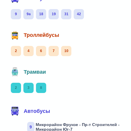
9
9а
18
19
31
42
Троллейбусы
2
4
6
7
10
Трамваи
2
3
8
Автобусы
Микрорайон Фрунзе - Пр-т Строителей -
9
Микрорайон Юг-7