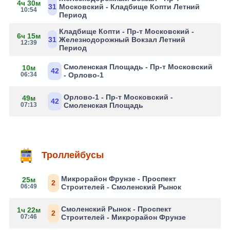
4ч 30м
31
Московский - Кладбище Копти Летний
10:54
Период
Кладбище Копти - Пр-т Московский -
6ч 15м
31
Железнодорожный Вокзал Летний
12:39
Период
Смоленская Площадь - Пр-т Московский
10м
42
06:34
- Орлово-1
Орлово-1 - Пр-т Московский -
49м
42
07:13
Смоленская Площадь
Троллейбусы
Микрорайон Фрунзе - Проспект
25м
2
06:49
Строителей - Смоленский Рынок
Смоленский Рынок - Проспект
1ч 22м
2
07:46
Строителей - Микрорайон Фрунзе